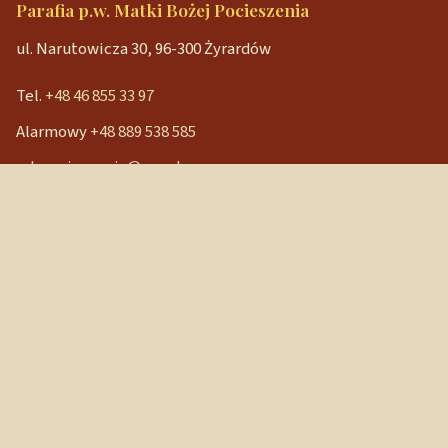
Parafia p.w. Matki Bożej Pocieszenia
ul. Narutowicza 30, 96-300 Żyrardów
Tel.
+48 46 855 33 97
Alarmowy
+48 889 538 585
mbpocieszenia@wp.pl
Konto bankowe
90 1240 3350 1111 0000 3541 3141
NIP: 838-12-86-019
REGON: 040029202
Szybkie linki