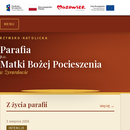
MENU
Aktualności
Ogłoszenia
RZYMSKO-KATOLICKA
Parafia
p.w.
Matki Bożej Pocieszenia
w Żyrardowie
Z życia parafii
więcej →
3 sierpnia 2026
INTENCJE