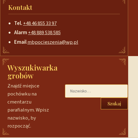
Kontakt
Tel.
+48 46 855 33 97
Alarm
+48 889 538 585
Email
mbpocieszenia@wp.pl
Wyszukiwarka
grobów
Znajdź miejsce
pochówku na
cmentarzu
Szukaj
parafialnym. Wpisz
nazwisko, by
rozpocząć.