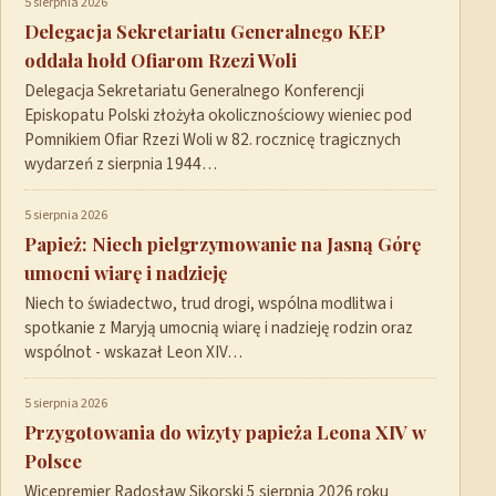
5 sierpnia 2026
Delegacja Sekretariatu Generalnego KEP
oddała hołd Ofiarom Rzezi Woli
Delegacja Sekretariatu Generalnego Konferencji
Episkopatu Polski złożyła okolicznościowy wieniec pod
Pomnikiem Ofiar Rzezi Woli w 82. rocznicę tragicznych
wydarzeń z sierpnia 1944…
5 sierpnia 2026
Papież: Niech pielgrzymowanie na Jasną Górę
umocni wiarę i nadzieję
Niech to świadectwo, trud drogi, wspólna modlitwa i
spotkanie z Maryją umocnią wiarę i nadzieję rodzin oraz
wspólnot - wskazał Leon XIV…
5 sierpnia 2026
Przygotowania do wizyty papieża Leona XIV w
Polsce
Wicepremier Radosław Sikorski 5 sierpnia 2026 roku