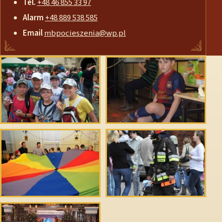
Tel.
+48 46 855 33 97
Alarm
+48 889 538 585
Email
mbpocieszenia@wp.pl