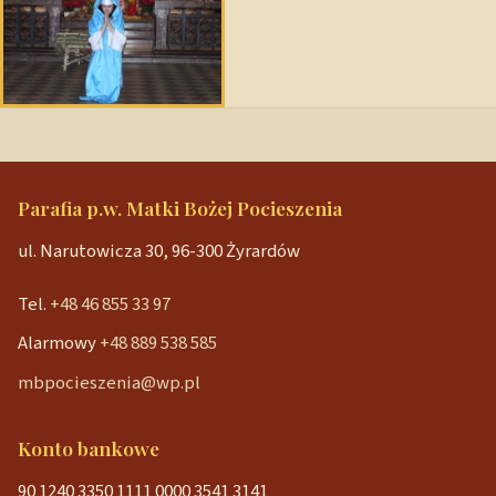
Parafia p.w. Matki Bożej Pocieszenia
ul. Narutowicza 30, 96-300 Żyrardów
Tel.
+48 46 855 33 97
Alarmowy
+48 889 538 585
mbpocieszenia@wp.pl
Konto bankowe
90 1240 3350 1111 0000 3541 3141