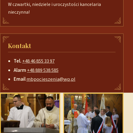
W czwartki, niedziele i uroczystości kancelaria
nieczynna!
Kontakt
Tel.
+48 46 855 33 97
Alarm
+48 889 538 585
Email
mbpocieszenia@wp.pl