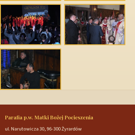
Parafia p.w. Matki Bożej Pocieszenia
ul. Narutowicza 30, 96-300 Żyrardów