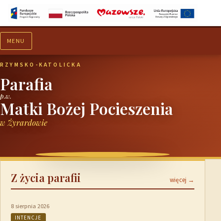
MENU
Aktualności
Ogłoszenia
RZYMSKO-KATOLICKA
Parafia
p.w.
Matki Bożej Pocieszenia
w Żyrardowie
Z życia parafii
więcej →
8 sierpnia 2026
INTENCJE