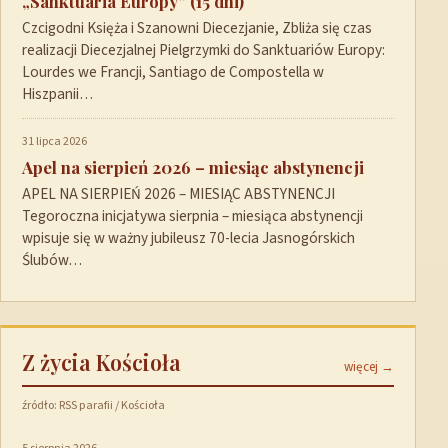
„Sanktuaria Europy” (15 dni)
Czcigodni Księża i Szanowni Diecezjanie, Zbliża się czas
realizacji Diecezjalnej Pielgrzymki do Sanktuariów Europy:
Lourdes we Francji, Santiago de Compostella w
Hiszpanii…
31 lipca 2026
Apel na sierpień 2026 – miesiąc abstynencji
APEL NA SIERPIEŃ 2026 – MIESIĄC ABSTYNENCJI
Tegoroczna inicjatywa sierpnia – miesiąca abstynencji
wpisuje się w ważny jubileusz 70-lecia Jasnogórskich
Ślubów…
Z życia Kościoła
więcej →
źródło: RSS parafii / Kościoła