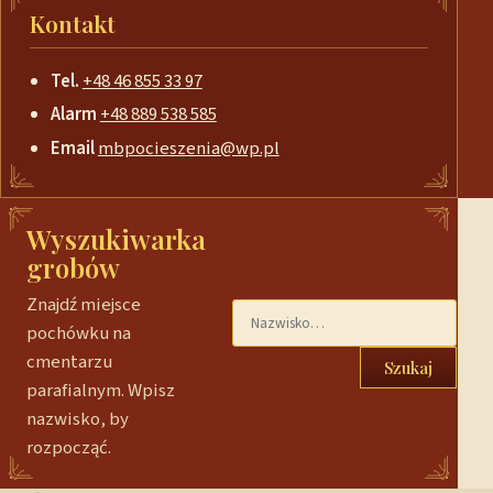
Kontakt
Tel.
+48 46 855 33 97
Alarm
+48 889 538 585
Email
mbpocieszenia@wp.pl
Wyszukiwarka
grobów
Znajdź miejsce
pochówku na
cmentarzu
Szukaj
parafialnym. Wpisz
nazwisko, by
rozpocząć.