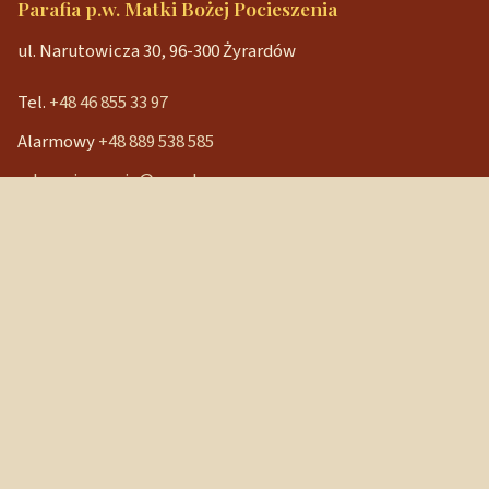
Parafia p.w. Matki Bożej Pocieszenia
ul. Narutowicza 30, 96-300 Żyrardów
Tel.
+48 46 855 33 97
Alarmowy
+48 889 538 585
mbpocieszenia@wp.pl
Konto bankowe
90 1240 3350 1111 0000 3541 3141
NIP: 838-12-86-019
REGON: 040029202
Szybkie linki