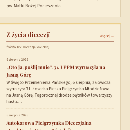
pw. Matki Bożej Pocieszenia.…
Z życia diecezji
więcej →
źródło: RSS Diecezji Łowickiej
6 sierpnia 2026
„Oto ja, poślij mnie”. 31. ŁPPM wyruszyła na
Jasną Górę
W Święto Przemienienia Pańskiego, 6 sierpnia, z Łowicza
wyruszyła 31. Łowicka Piesza Pielgrzymka Młodzieżowa
na Jasną Górę. Tegorocznej drodze pątników towarzyszy
hasło:…
6 sierpnia 2026
Autokarowa Pielgrzymka Diecezjalna