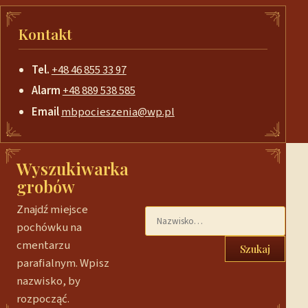
Kontakt
Tel.
+48 46 855 33 97
Alarm
+48 889 538 585
Email
mbpocieszenia@wp.pl
Wyszukiwarka
grobów
Znajdź miejsce
pochówku na
cmentarzu
Szukaj
parafialnym. Wpisz
nazwisko, by
rozpocząć.