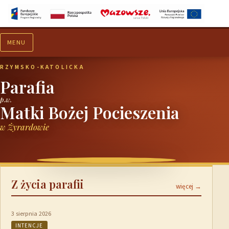
MENU
Aktualności
Ogłoszenia
RZYMSKO-KATOLICKA
Parafia
p.w.
Matki Bożej Pocieszenia
w Żyrardowie
Z życia parafii
więcej →
3 sierpnia 2026
INTENCJE