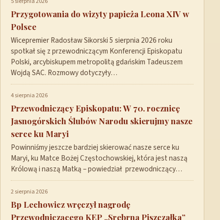
5 sierpnia 2026
Przygotowania do wizyty papieża Leona XIV w
Polsce
Wicepremier Radosław Sikorski 5 sierpnia 2026 roku
spotkał się z przewodniczącym Konferencji Episkopatu
Polski, arcybiskupem metropolitą gdańskim Tadeuszem
Wojdą SAC. Rozmowy dotyczyły…
4 sierpnia 2026
Przewodniczący Episkopatu: W 70. rocznicę
Jasnogórskich Ślubów Narodu skierujmy nasze
serce ku Maryi
Powinniśmy jeszcze bardziej skierować nasze serce ku
Maryi, ku Matce Bożej Częstochowskiej, która jest naszą
Królową i naszą Matką – powiedział przewodniczący…
2 sierpnia 2026
Bp Lechowicz wręczył nagrodę
Przewodniczącego KEP „Srebrna Piszczałka”