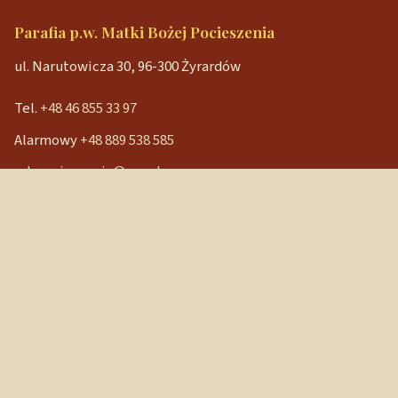
Parafia p.w. Matki Bożej Pocieszenia
ul. Narutowicza 30, 96-300 Żyrardów
Tel.
+48 46 855 33 97
Alarmowy
+48 889 538 585
mbpocieszenia@wp.pl
Konto bankowe
90 1240 3350 1111 0000 3541 3141
NIP: 838-12-86-019
REGON: 040029202