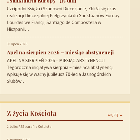
„Sanktuaria Europy” (15 dni)
Czcigodni Księża i Szanowni Diecezjanie, Zbliża się czas
realizacji Diecezjalnej Pielgrzymki do Sanktuariów Europy:
Lourdes we Francji, Santiago de Compostella w
Hiszpanii…
31 lipca 2026
Apel na sierpień 2026 – miesiąc abstynencji
APEL NA SIERPIEŃ 2026 – MIESIĄC ABSTYNENCJI
Tegoroczna inicjatywa sierpnia – miesiąca abstynencji
wpisuje się w ważny jubileusz 70-lecia Jasnogórskich
Ślubów…
Z życia Kościoła
więcej →
źródło: RSS parafii / Kościoła