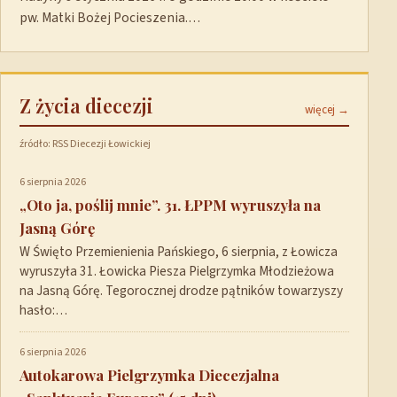
pw. Matki Bożej Pocieszenia.…
Z życia diecezji
więcej →
źródło: RSS Diecezji Łowickiej
6 sierpnia 2026
„Oto ja, poślij mnie”. 31. ŁPPM wyruszyła na
Jasną Górę
W Święto Przemienienia Pańskiego, 6 sierpnia, z Łowicza
wyruszyła 31. Łowicka Piesza Pielgrzymka Młodzieżowa
na Jasną Górę. Tegorocznej drodze pątników towarzyszy
hasło:…
6 sierpnia 2026
Autokarowa Pielgrzymka Diecezjalna