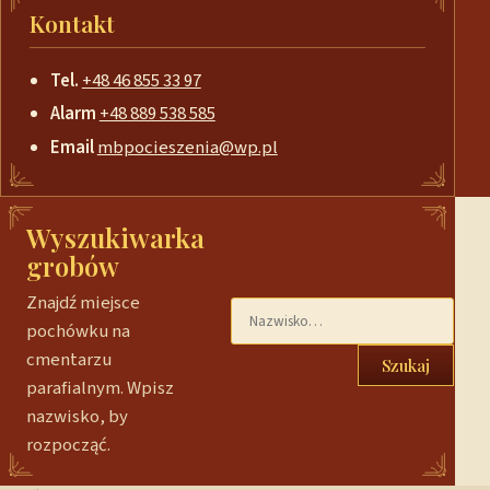
Kontakt
Tel.
+48 46 855 33 97
Alarm
+48 889 538 585
Email
mbpocieszenia@wp.pl
Wyszukiwarka
grobów
Znajdź miejsce
pochówku na
cmentarzu
Szukaj
parafialnym. Wpisz
nazwisko, by
rozpocząć.