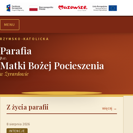
MENU
Aktualności
Ogłoszenia
RZYMSKO-KATOLICKA
Parafia
p.w.
Matki Bożej Pocieszenia
w Żyrardowie
Z życia parafii
więcej →
8 sierpnia 2026
INTENCJE