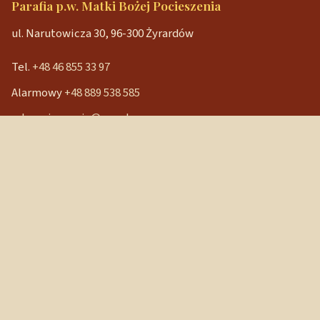
Parafia p.w. Matki Bożej Pocieszenia
ul. Narutowicza 30, 96-300 Żyrardów
Tel.
+48 46 855 33 97
Alarmowy
+48 889 538 585
mbpocieszenia@wp.pl
Konto bankowe
90 1240 3350 1111 0000 3541 3141
NIP: 838-12-86-019
REGON: 040029202
Szybkie linki