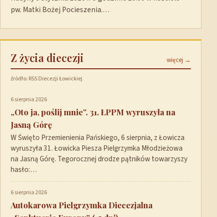
pw. Matki Bożej Pocieszenia.…
Z życia diecezji
więcej →
źródło: RSS Diecezji Łowickiej
6 sierpnia 2026
„Oto ja, poślij mnie”. 31. ŁPPM wyruszyła na
Jasną Górę
W Święto Przemienienia Pańskiego, 6 sierpnia, z Łowicza
wyruszyła 31. Łowicka Piesza Pielgrzymka Młodzieżowa
na Jasną Górę. Tegorocznej drodze pątników towarzyszy
hasło:…
6 sierpnia 2026
Autokarowa Pielgrzymka Diecezjalna