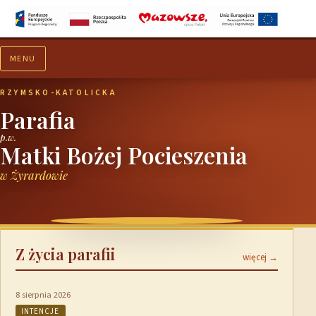
MENU
Aktualności
Ogłoszenia
RZYMSKO-KATOLICKA
Parafia
p.w.
Matki Bożej Pocieszenia
w Żyrardowie
Z życia parafii
więcej →
8 sierpnia 2026
INTENCJE