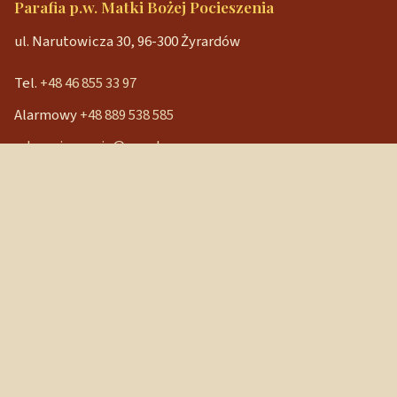
Parafia p.w. Matki Bożej Pocieszenia
ul. Narutowicza 30, 96-300 Żyrardów
Tel.
+48 46 855 33 97
Alarmowy
+48 889 538 585
mbpocieszenia@wp.pl
Konto bankowe
90 1240 3350 1111 0000 3541 3141
NIP: 838-12-86-019
REGON: 040029202
Szybkie linki