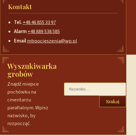
Kontakt
Tel.
+48 46 855 33 97
Alarm
+48 889 538 585
Email
mbpocieszenia@wp.pl
Wyszukiwarka
grobów
Znajdź miejsce
pochówku na
cmentarzu
Szukaj
parafialnym. Wpisz
nazwisko, by
rozpocząć.