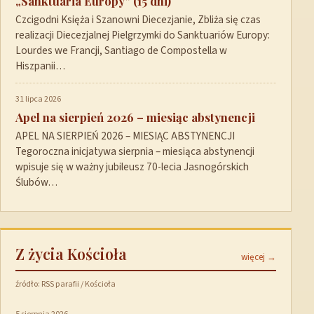
„Sanktuaria Europy” (15 dni)
Czcigodni Księża i Szanowni Diecezjanie, Zbliża się czas
realizacji Diecezjalnej Pielgrzymki do Sanktuariów Europy:
Lourdes we Francji, Santiago de Compostella w
Hiszpanii…
31 lipca 2026
Apel na sierpień 2026 – miesiąc abstynencji
APEL NA SIERPIEŃ 2026 – MIESIĄC ABSTYNENCJI
Tegoroczna inicjatywa sierpnia – miesiąca abstynencji
wpisuje się w ważny jubileusz 70-lecia Jasnogórskich
Ślubów…
Z życia Kościoła
więcej →
źródło: RSS parafii / Kościoła