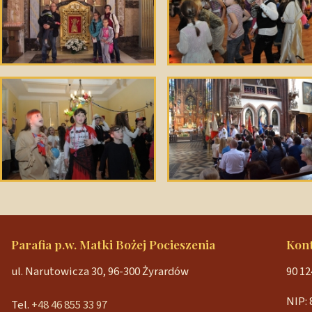
Parafia p.w. Matki Bożej Pocieszenia
Kon
ul. Narutowicza 30, 96-300 Żyrardów
90 12
NIP: 
Tel.
+48 46 855 33 97