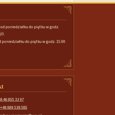
od poniedziałku do piątku w godz.
i).
poniedziałku do piątku w godz. 15.00
kt
8 46 855 33 97
+48 889 538 585