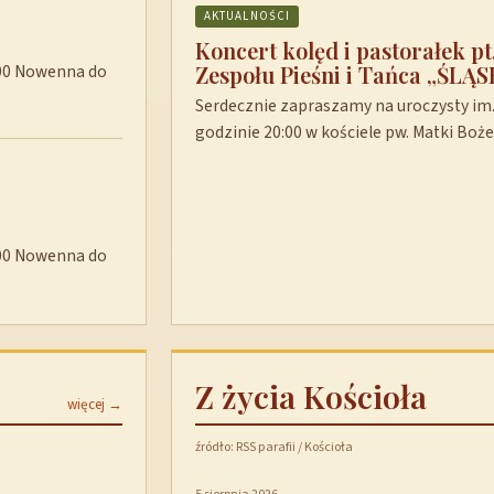
AKTUALNOŚCI
Koncert kolęd i pastorałek p
Zespołu Pieśni i Tańca „ŚLĄS
8:00 Nowenna do
Serdecznie zapraszamy na uroczysty im. 
godzinie 20:00 w kościele pw. Matki Boż
8:00 Nowenna do
Z życia Kościoła
więcej →
źródło: RSS parafii / Kościoła