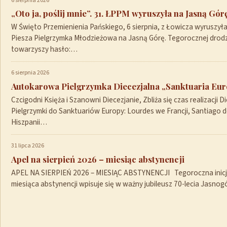
6 sierpnia 2026
„Oto ja, poślij mnie”. 31. ŁPPM wyruszyła na Jasną Gór
W Święto Przemienienia Pańskiego, 6 sierpnia, z Łowicza wyruszył
Piesza Pielgrzymka Młodzieżowa na Jasną Górę. Tegorocznej drod
towarzyszy hasło:…
6 sierpnia 2026
Autokarowa Pielgrzymka Diecezjalna „Sanktuaria Euro
Czcigodni Księża i Szanowni Diecezjanie, Zbliża się czas realizacji Di
Pielgrzymki do Sanktuariów Europy: Lourdes we Francji, Santiago 
Hiszpanii…
31 lipca 2026
Apel na sierpień 2026 – miesiąc abstynencji
APEL NA SIERPIEŃ 2026 – MIESIĄC ABSTYNENCJI Tegoroczna inicja
miesiąca abstynencji wpisuje się w ważny jubileusz 70-lecia Jasno