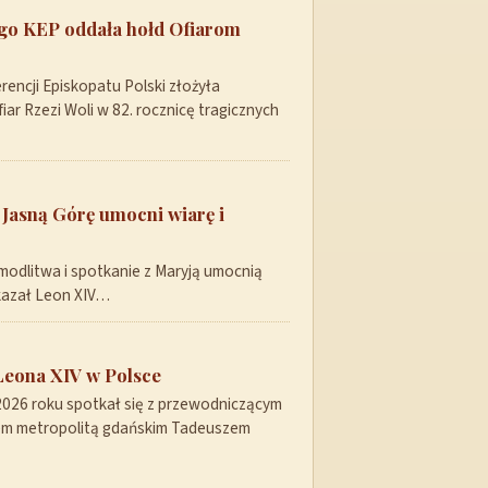
ego KEP oddała hołd Ofiarom
encji Episkopatu Polski złożyła
ar Rzezi Woli w 82. rocznicę tragicznych
 Jasną Górę umocni wiarę i
modlitwa i spotkanie z Maryją umocnią
skazał Leon XIV…
Leona XIV w Polsce
 2026 roku spotkał się z przewodniczącym
pem metropolitą gdańskim Tadeuszem