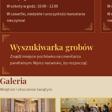
W soboty w godz.: 10.00 - 12.00
W 
W czwartki, niedziele i uroczystości kancelaria
W 
nieczynna!
ni
Wyszukiwarka grobów
Znajdź miejsce pochówku na cmentarzu
parafialnym. Wpisz nazwisko, by rozpocząć.
Galeria
Wnętrze i otoczenie świątyni.