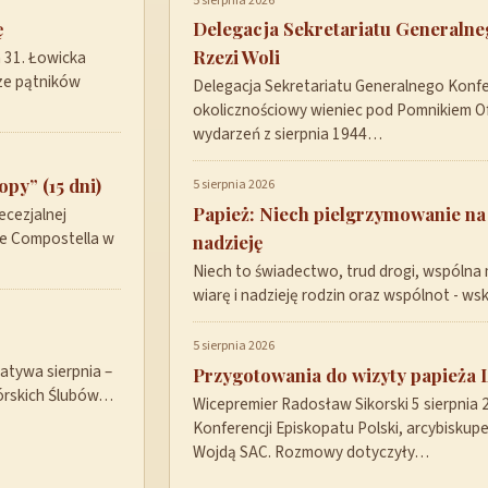
5 sierpnia 2026
ę
Delegacja Sekretariatu Generaln
Rzezi Woli
a 31. Łowicka
ze pątników
Delegacja Sekretariatu Generalnego Konfer
okolicznościowy wieniec pod Pomnikiem Ofi
wydarzeń z sierpnia 1944…
py” (15 dni)
5 sierpnia 2026
Papież: Niech pielgrzymowanie na
ecezjalnej
de Compostella w
nadzieję
Niech to świadectwo, trud drogi, wspólna 
wiarę i nadzieję rodzin oraz wspólnot - w
5 sierpnia 2026
tywa sierpnia –
Przygotowania do wizyty papieża 
górskich Ślubów…
Wicepremier Radosław Sikorski 5 sierpnia
Konferencji Episkopatu Polski, arcybisku
Wojdą SAC. Rozmowy dotyczyły…