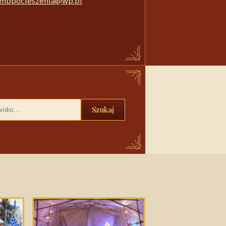
mbpocieszenia@wp.pl
Szukaj