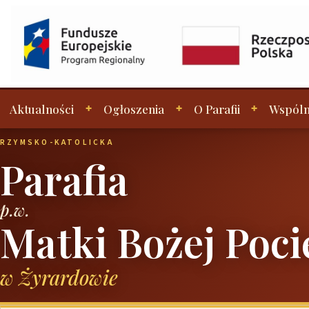
Aktualności
Ogłoszenia
O Parafii
Wspóln
RZYMSKO-KATOLICKA
Parafia
p.w.
Matki Bożej Poci
w Żyrardowie