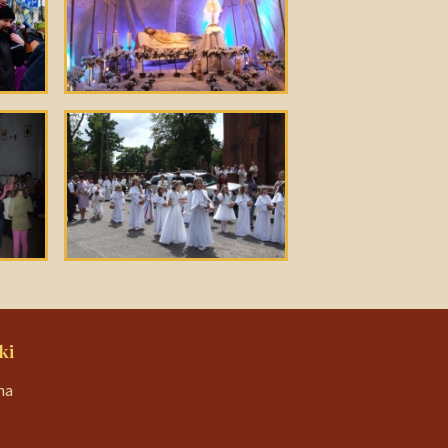
ki
na