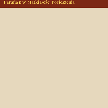
Parafia p.w. Matki Bożej Pocieszenia
ul. Narutowicza 30, 96-300 Żyrardów
Tel.
+48 46 855 33 97
Alarmowy
+48 889 538 585
mbpocieszenia@wp.pl
Konto bankowe
90 1240 3350 1111 0000 3541 3141
NIP: 838-12-86-019
REGON: 040029202
Szybkie linki