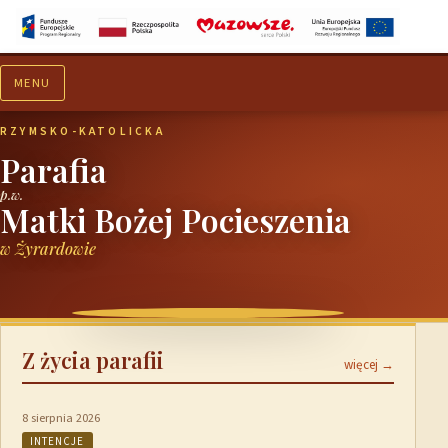
MENU
Aktualności
Ogłoszenia
RZYMSKO-KATOLICKA
Parafia
p.w.
Matki Bożej Pocieszenia
w Żyrardowie
Z życia parafii
więcej →
8 sierpnia 2026
INTENCJE