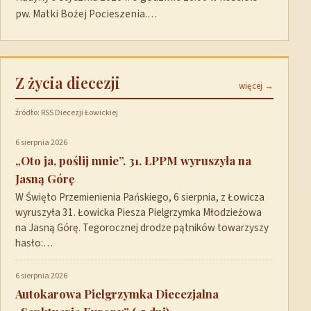
pw. Matki Bożej Pocieszenia.…
Z życia diecezji
więcej →
źródło: RSS Diecezji Łowickiej
6 sierpnia 2026
„Oto ja, poślij mnie”. 31. ŁPPM wyruszyła na
Jasną Górę
W Święto Przemienienia Pańskiego, 6 sierpnia, z Łowicza
wyruszyła 31. Łowicka Piesza Pielgrzymka Młodzieżowa
na Jasną Górę. Tegorocznej drodze pątników towarzyszy
hasło:…
6 sierpnia 2026
Autokarowa Pielgrzymka Diecezjalna