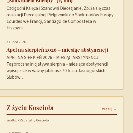
„Sanktuaria Europy” (15 dni)
Czcigodni Księża i Szanowni Diecezjanie, Zbliża się czas
realizacji Diecezjalnej Pielgrzymki do Sanktuariów Europy:
Lourdes we Francji, Santiago de Compostella w
Hiszpanii…
31 lipca 2026
Apel na sierpień 2026 – miesiąc abstynencji
APEL NA SIERPIEŃ 2026 – MIESIĄC ABSTYNENCJI
Tegoroczna inicjatywa sierpnia – miesiąca abstynencji
wpisuje się w ważny jubileusz 70-lecia Jasnogórskich
Ślubów…
Z życia Kościoła
więcej →
źródło: RSS parafii / Kościoła