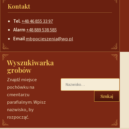
Kontakt
Tel.
+48 46 855 33 97
Alarm
+48 889 538 585
Email
mbpocieszenia@wp.pl
Wyszukiwarka
grobów
Znajdź miejsce
pochówku na
cmentarzu
Szukaj
parafialnym. Wpisz
nazwisko, by
rozpocząć.