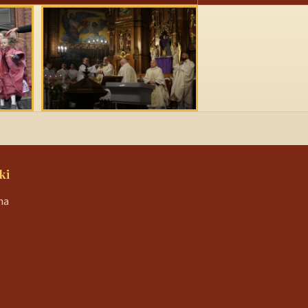
ki
na