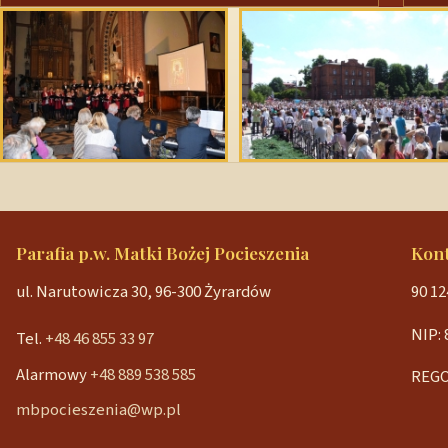
Parafia p.w. Matki Bożej Pocieszenia
Kon
ul. Narutowicza 30, 96-300 Żyrardów
90 12
NIP: 
Tel.
+48 46 855 33 97
Alarmowy
+48 889 538 585
REGO
mbpocieszenia@wp.pl