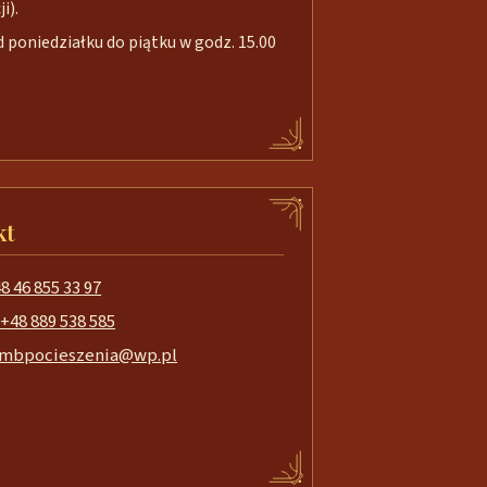
i).
poniedziałku do piątku w godz. 15.00
kt
8 46 855 33 97
+48 889 538 585
mbpocieszenia@wp.pl