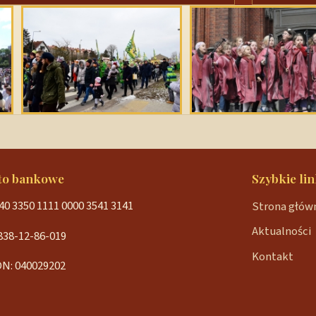
to bankowe
Szybkie lin
40 3350 1111 0000 3541 3141
Strona głów
Aktualności
838-12-86-019
Kontakt
N: 040029202