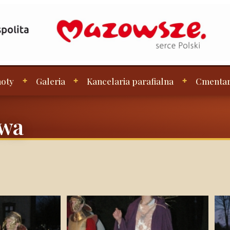
oty
Galeria
Kancelaria parafialna
Cmenta
owa