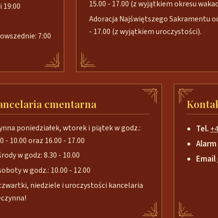
15.00 - 17.00 (z wyjątkiem okresu wakacj
i 19:00
Adoracja Najświętszego Sakramentu od 
- 17.00 (z wyjątkiem uroczystości).
 powszednie: 7:00
ancelaria cmentarna
Konta
ynna poniedziałek, wtorek i piątek w godz.:
Tel.
+4
0 - 10.00 oraz 16.00 - 17.00
Alarm
środy w godz: 8.30 - 10.00
Email
soboty w godz.: 10.00 - 12.00
czwartki, niedziele i uroczystości kancelaria
eczynna!