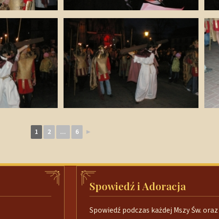
1
2
...
6
►
Spowiedź i Adoracja
Spowiedź podczas każdej Mszy Św. oraz 