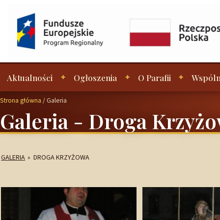
Aktualności
Ogłoszenia
O Parafii
Wspóln
Strona główna
/
Galeria
Galeria - Droga Krzyż
GALERIA
»
DROGA KRZYŻOWA