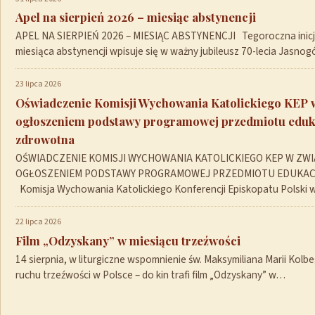
Apel na sierpień 2026 – miesiąc abstynencji
APEL NA SIERPIEŃ 2026 – MIESIĄC ABSTYNENCJI Tegoroczna inicja
miesiąca abstynencji wpisuje się w ważny jubileusz 70-lecia Jasno
23 lipca 2026
Oświadczenie Komisji Wychowania Katolickiego KEP 
ogłoszeniem podstawy programowej przedmiotu eduk
zdrowotna
OŚWIADCZENIE KOMISJI WYCHOWANIA KATOLICKIEGO KEP W ZWI
OGŁOSZENIEM PODSTAWY PROGRAMOWEJ PRZEDMIOTU EDUKA
Komisja Wychowania Katolickiego Konferencji Episkopatu Polski
22 lipca 2026
Film „Odzyskany” w miesiącu trzeźwości
14 sierpnia, w liturgiczne wspomnienie św. Maksymiliana Marii Kolb
ruchu trzeźwości w Polsce – do kin trafi film „Odzyskany” w…