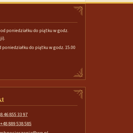
od poniedziałku do piątku w godz.
i).
poniedziałku do piątku w godz. 15.00
kt
8 46 855 33 97
+48 889 538 585
mbpocieszenia@wp.pl