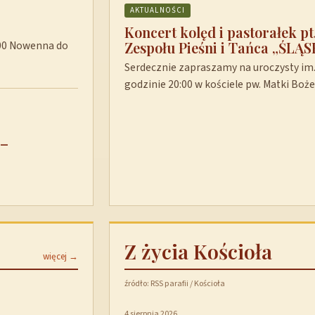
AKTUALNOŚCI
Koncert kolęd i pastorałek p
Zespołu Pieśni i Tańca „ŚLĄS
8:00 Nowenna do
Serdecznie zapraszamy na uroczysty im. 
godzinie 20:00 w kościele pw. Matki Boż
 –
Z życia Kościoła
więcej →
źródło: RSS parafii / Kościoła
4 sierpnia 2026