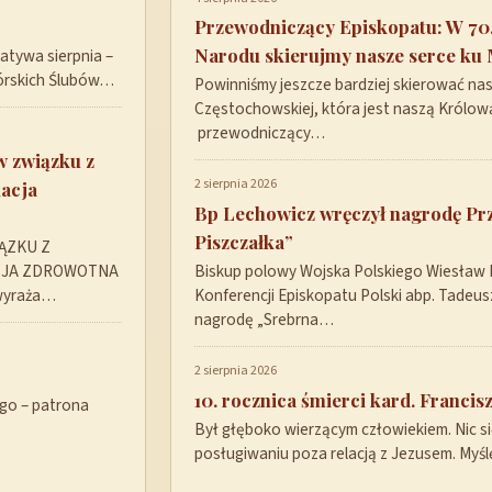
Przewodniczący Episkopatu: W 70.
Narodu skierujmy nasze serce ku 
tywa sierpnia –
górskich Ślubów…
Powinniśmy jeszcze bardziej skierować nas
Częstochowskiej, która jest naszą Królową
przewodniczący…
w związku z
2 sierpnia 2026
acja
Bp Lechowicz wręczył nagrodę P
Piszczałka”
ĄZKU Z
CJA ZDROWOTNA
Biskup polowy Wojska Polskiego Wiesław
 wyraża…
Konferencji Episkopatu Polski abp. Tadeu
nagrodę „Srebrna…
2 sierpnia 2026
10. rocznica śmierci kard. Franci
ego – patrona
Był głęboko wierzącym człowiekiem. Nic się 
posługiwaniu poza relacją z Jezusem. Myś