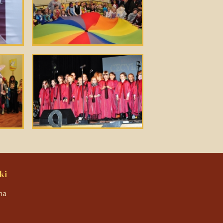
ki
na