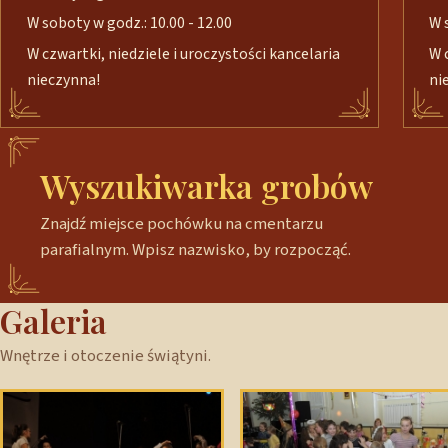
W soboty w godz.: 10.00 - 12.00
W 
W czwartki, niedziele i uroczystości kancelaria
W 
nieczynna!
ni
Wyszukiwarka grobów
Znajdź miejsce pochówku na cmentarzu
parafialnym. Wpisz nazwisko, by rozpocząć.
Galeria
Wnętrze i otoczenie świątyni.