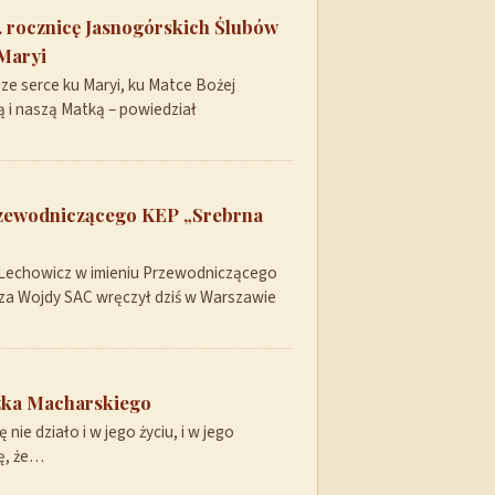
 rocznicę Jasnogórskich Ślubów
Maryi
ze serce ku Maryi, ku Matce Bożej
 i naszą Matką – powiedział
rzewodniczącego KEP „Srebrna
 Lechowicz w imieniu Przewodniczącego
sza Wojdy SAC wręczył dziś w Warszawie
szka Macharskiego
nie działo i w jego życiu, i w jego
lę, że…