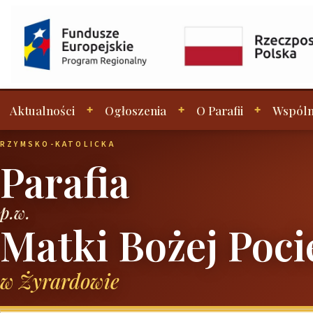
Aktualności
Ogłoszenia
O Parafii
Wspóln
RZYMSKO-KATOLICKA
Parafia
p.w.
Matki Bożej Poci
w Żyrardowie