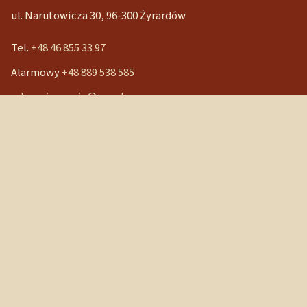
ul. Narutowicza 30, 96-300 Żyrardów
Tel.
+48 46 855 33 97
Alarmowy
+48 889 538 585
mbpocieszenia@wp.pl
Konto bankowe
90 1240 3350 1111 0000 3541 3141
NIP: 838-12-86-019
REGON: 040029202
Szybkie linki
Strona główna