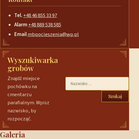
Tel.
+48 46 855 33 97
Alarm
+48 889 538 585
Email
mbpocieszenia@wp.pl
Wyszukiwarka
grobów
Znajdź miejsce
pochówku na
cmentarzu
Szukaj
parafialnym. Wpisz
nazwisko, by
rozpocząć.
Galeria