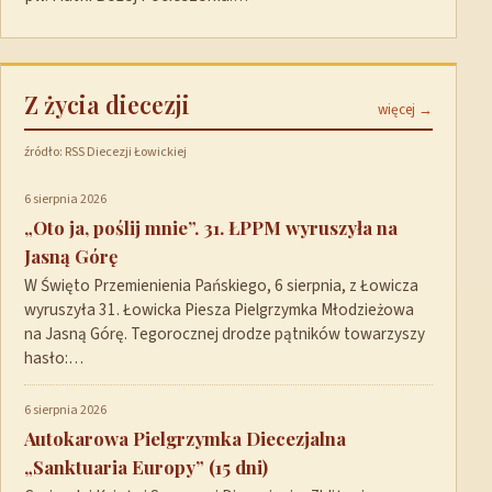
Z życia diecezji
więcej →
źródło: RSS Diecezji Łowickiej
6 sierpnia 2026
„Oto ja, poślij mnie”. 31. ŁPPM wyruszyła na
Jasną Górę
W Święto Przemienienia Pańskiego, 6 sierpnia, z Łowicza
wyruszyła 31. Łowicka Piesza Pielgrzymka Młodzieżowa
na Jasną Górę. Tegorocznej drodze pątników towarzyszy
hasło:…
6 sierpnia 2026
Autokarowa Pielgrzymka Diecezjalna
„Sanktuaria Europy” (15 dni)