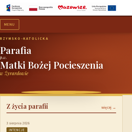
MENU
Aktualności
Ogłoszenia
RZYMSKO-KATOLICKA
Parafia
p.w.
Matki Bożej Pocieszenia
w Żyrardowie
Z życia parafii
więcej →
3 sierpnia 2026
INTENCJE