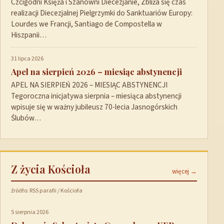
Czcigodni Księża i Szanowni Diecezjanie, Zbliża się czas
realizacji Diecezjalnej Pielgrzymki do Sanktuariów Europy:
Lourdes we Francji, Santiago de Compostella w
Hiszpanii…
31 lipca 2026
Apel na sierpień 2026 – miesiąc abstynencji
APEL NA SIERPIEŃ 2026 – MIESIĄC ABSTYNENCJI
Tegoroczna inicjatywa sierpnia – miesiąca abstynencji
wpisuje się w ważny jubileusz 70-lecia Jasnogórskich
Ślubów…
Z życia Kościoła
więcej →
źródło: RSS parafii / Kościoła
5 sierpnia 2026