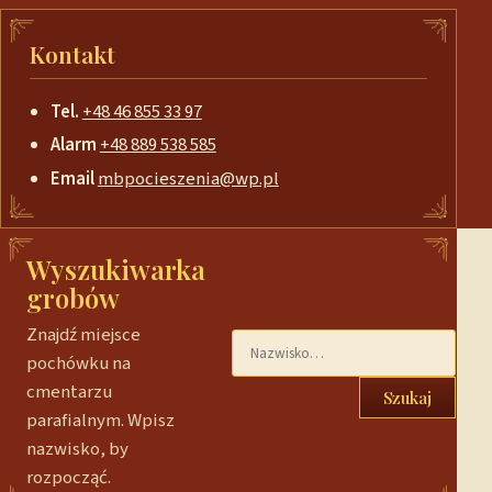
Kontakt
Tel.
+48 46 855 33 97
Alarm
+48 889 538 585
Email
mbpocieszenia@wp.pl
Wyszukiwarka
grobów
Znajdź miejsce
pochówku na
cmentarzu
Szukaj
parafialnym. Wpisz
nazwisko, by
rozpocząć.