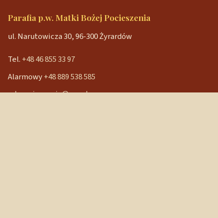
Parafia p.w. Matki Bożej Pocieszenia
ul. Narutowicza 30, 96-300 Żyrardów
Tel.
+48 46 855 33 97
Alarmowy
+48 889 538 585
mbpocieszenia@wp.pl
Konto bankowe
90 1240 3350 1111 0000 3541 3141
NIP: 838-12-86-019
REGON: 040029202