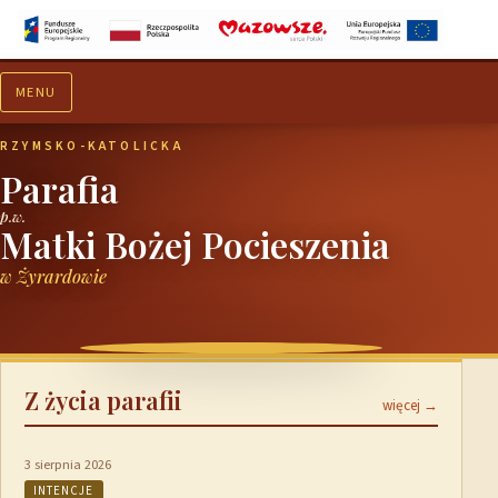
MENU
Aktualności
Ogłoszenia
RZYMSKO-KATOLICKA
Parafia
p.w.
Matki Bożej Pocieszenia
w Żyrardowie
Z życia parafii
więcej →
3 sierpnia 2026
INTENCJE