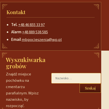
Kontakt
Tel.
+48 46 855 33 97
Alarm
+48 889 538 585
Email
mbpocieszenia@wp.pl
Wyszukiwarka
grobów
Znajdź miejsce
pochówku na
cmentarzu
Szukaj
parafialnym. Wpisz
nazwisko, by
rozpocząć.