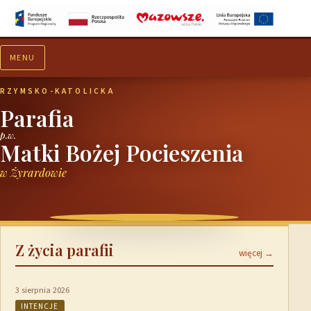
MENU
Aktualności
Ogłoszenia
RZYMSKO-KATOLICKA
Parafia
p.w.
Matki Bożej Pocieszenia
w Żyrardowie
Z życia parafii
więcej →
3 sierpnia 2026
INTENCJE