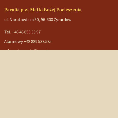
Parafia p.w. Matki Bożej Pocieszenia
ul. Narutowicza 30, 96-300 Żyrardów
Tel.
+48 46 855 33 97
Alarmowy
+48 889 538 585
mbpocieszenia@wp.pl
Konto bankowe
90 1240 3350 1111 0000 3541 3141
NIP: 838-12-86-019
REGON: 040029202