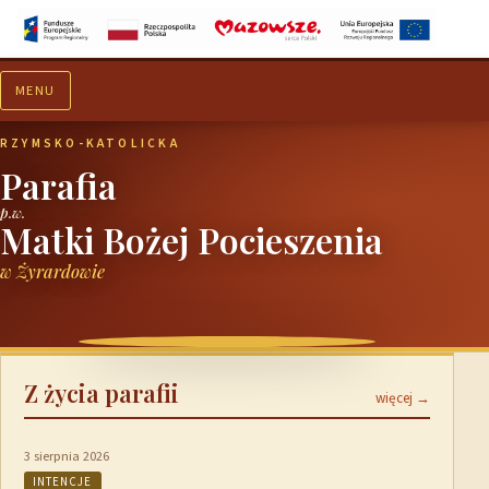
MENU
Aktualności
Ogłoszenia
RZYMSKO-KATOLICKA
Parafia
p.w.
Matki Bożej Pocieszenia
w Żyrardowie
Z życia parafii
więcej →
3 sierpnia 2026
INTENCJE