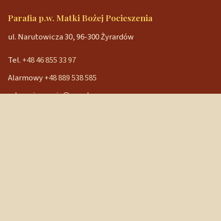
Parafia p.w. Matki Bożej Pocieszenia
ul. Narutowicza 30, 96-300 Żyrardów
Tel.
+48 46 855 33 97
Alarmowy
+48 889 538 585
mbpocieszenia@wp.pl
Konto bankowe
90 1240 3350 1111 0000 3541 3141
NIP: 838-12-86-019
REGON: 040029202