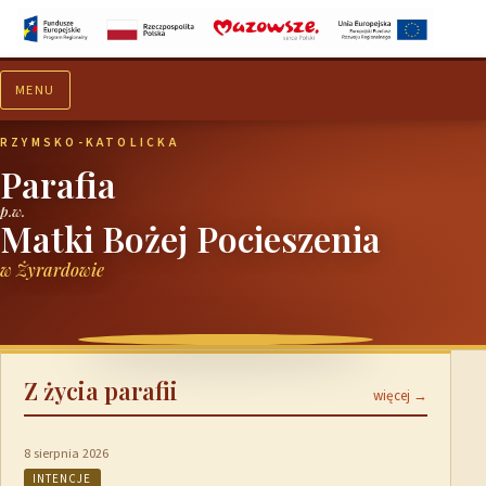
MENU
Aktualności
Ogłoszenia
RZYMSKO-KATOLICKA
Parafia
p.w.
Matki Bożej Pocieszenia
w Żyrardowie
Z życia parafii
więcej →
8 sierpnia 2026
INTENCJE