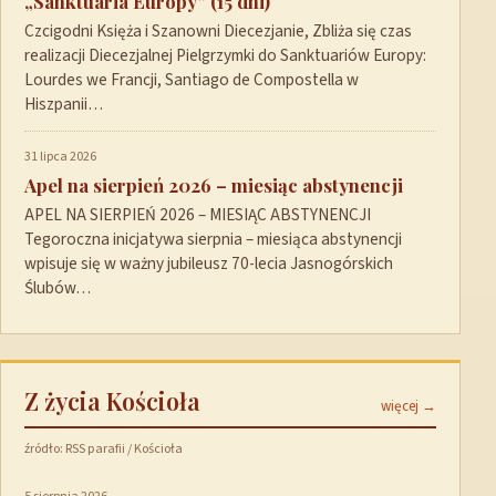
„Sanktuaria Europy” (15 dni)
Czcigodni Księża i Szanowni Diecezjanie, Zbliża się czas
realizacji Diecezjalnej Pielgrzymki do Sanktuariów Europy:
Lourdes we Francji, Santiago de Compostella w
Hiszpanii…
31 lipca 2026
Apel na sierpień 2026 – miesiąc abstynencji
APEL NA SIERPIEŃ 2026 – MIESIĄC ABSTYNENCJI
Tegoroczna inicjatywa sierpnia – miesiąca abstynencji
wpisuje się w ważny jubileusz 70-lecia Jasnogórskich
Ślubów…
Z życia Kościoła
więcej →
źródło: RSS parafii / Kościoła