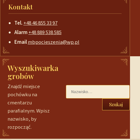
Kontakt
Tel.
+48 46 855 33 97
Alarm
+48 889 538 585
Email
mbpocieszenia@wp.pl
Wyszukiwarka
grobów
Znajdź miejsce
pochówku na
cmentarzu
Szukaj
parafialnym. Wpisz
nazwisko, by
rozpocząć.