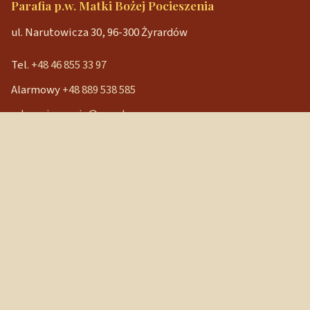
Parafia p.w. Matki Bożej Pocieszenia
ul. Narutowicza 30, 96-300 Żyrardów
Tel.
+48 46 855 33 97
Alarmowy
+48 889 538 585
mbpocieszenia@wp.pl
Konto bankowe
90 1240 3350 1111 0000 3541 3141
NIP: 838-12-86-019
REGON: 040029202
Szybkie linki