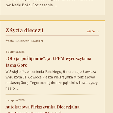
pw. Matki Bożej Pocieszenia.…
Z życia diecezji
więcej →
źródło: RSS Diecezji Łowickiej
6 sierpnia 2026
„Oto ja, poślij mnie”. 31. ŁPPM wyruszyła na
Jasną Górę
W Święto Przemienienia Pańskiego, 6 sierpnia, z Łowicza
wyruszyła 31. Łowicka Piesza Pielgrzymka Młodzieżowa
na Jasną Górę. Tegorocznej drodze pątników towarzyszy
hasło:…
6 sierpnia 2026
Autokarowa Pielgrzymka Diecezjalna