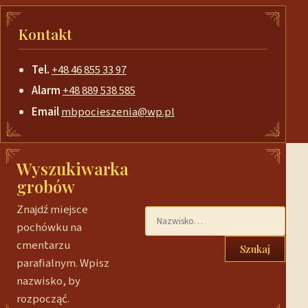
Kontakt
Tel.
+48 46 855 33 97
Alarm
+48 889 538 585
Email
mbpocieszenia@wp.pl
Wyszukiwarka
grobów
Znajdź miejsce
pochówku na
cmentarzu
Szukaj
parafialnym. Wpisz
nazwisko, by
rozpocząć.