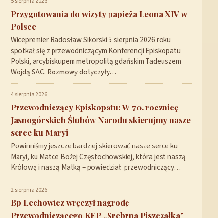
5 sierpnia 2026
Przygotowania do wizyty papieża Leona XIV w
Polsce
Wicepremier Radosław Sikorski 5 sierpnia 2026 roku
spotkał się z przewodniczącym Konferencji Episkopatu
Polski, arcybiskupem metropolitą gdańskim Tadeuszem
Wojdą SAC. Rozmowy dotyczyły…
4 sierpnia 2026
Przewodniczący Episkopatu: W 70. rocznicę
Jasnogórskich Ślubów Narodu skierujmy nasze
serce ku Maryi
Powinniśmy jeszcze bardziej skierować nasze serce ku
Maryi, ku Matce Bożej Częstochowskiej, która jest naszą
Królową i naszą Matką – powiedział przewodniczący…
2 sierpnia 2026
Bp Lechowicz wręczył nagrodę
Przewodniczącego KEP „Srebrna Piszczałka”