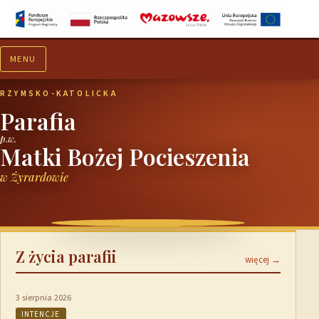
MENU
Aktualności
Ogłoszenia
RZYMSKO-KATOLICKA
Parafia
p.w.
Matki Bożej Pocieszenia
w Żyrardowie
Z życia parafii
więcej →
3 sierpnia 2026
INTENCJE