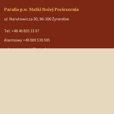
Parafia p.w. Matki Bożej Pocieszenia
ul. Narutowicza 30, 96-300 Żyrardów
Tel.
+48 46 855 33 97
Alarmowy
+48 889 538 585
mbpocieszenia@wp.pl
Konto bankowe
90 1240 3350 1111 0000 3541 3141
NIP: 838-12-86-019
REGON: 040029202