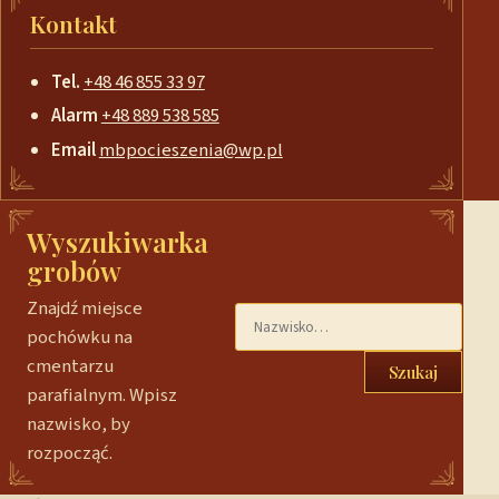
Kontakt
Tel.
+48 46 855 33 97
Alarm
+48 889 538 585
Email
mbpocieszenia@wp.pl
Wyszukiwarka
grobów
Znajdź miejsce
pochówku na
cmentarzu
Szukaj
parafialnym. Wpisz
nazwisko, by
rozpocząć.