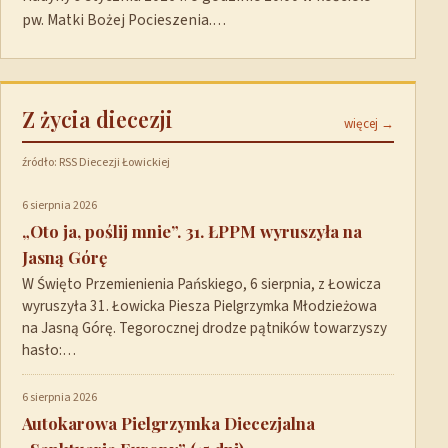
pw. Matki Bożej Pocieszenia.…
Z życia diecezji
więcej →
źródło: RSS Diecezji Łowickiej
6 sierpnia 2026
„Oto ja, poślij mnie”. 31. ŁPPM wyruszyła na
Jasną Górę
W Święto Przemienienia Pańskiego, 6 sierpnia, z Łowicza
wyruszyła 31. Łowicka Piesza Pielgrzymka Młodzieżowa
na Jasną Górę. Tegorocznej drodze pątników towarzyszy
hasło:…
6 sierpnia 2026
Autokarowa Pielgrzymka Diecezjalna