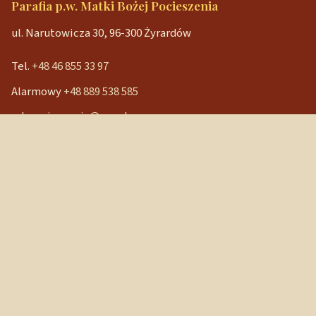
Parafia p.w. Matki Bożej Pocieszenia
ul. Narutowicza 30, 96-300 Żyrardów
Tel.
+48 46 855 33 97
Alarmowy
+48 889 538 585
mbpocieszenia@wp.pl
Konto bankowe
90 1240 3350 1111 0000 3541 3141
NIP: 838-12-86-019
REGON: 040029202
Szybkie linki