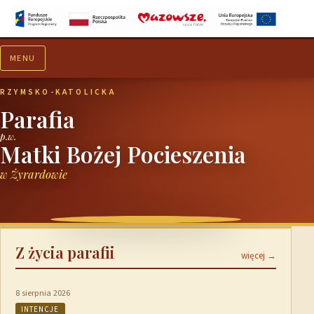
MENU
Aktualności
Ogłoszenia
RZYMSKO-KATOLICKA
Parafia
p.w.
Matki Bożej Pocieszenia
w Żyrardowie
Z życia parafii
więcej →
8 sierpnia 2026
INTENCJE