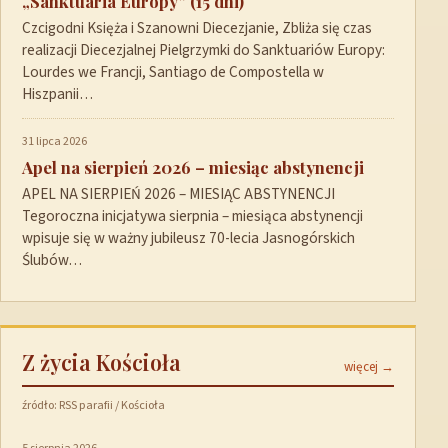
„Sanktuaria Europy” (15 dni)
Czcigodni Księża i Szanowni Diecezjanie, Zbliża się czas
realizacji Diecezjalnej Pielgrzymki do Sanktuariów Europy:
Lourdes we Francji, Santiago de Compostella w
Hiszpanii…
31 lipca 2026
Apel na sierpień 2026 – miesiąc abstynencji
APEL NA SIERPIEŃ 2026 – MIESIĄC ABSTYNENCJI
Tegoroczna inicjatywa sierpnia – miesiąca abstynencji
wpisuje się w ważny jubileusz 70-lecia Jasnogórskich
Ślubów…
Z życia Kościoła
więcej →
źródło: RSS parafii / Kościoła