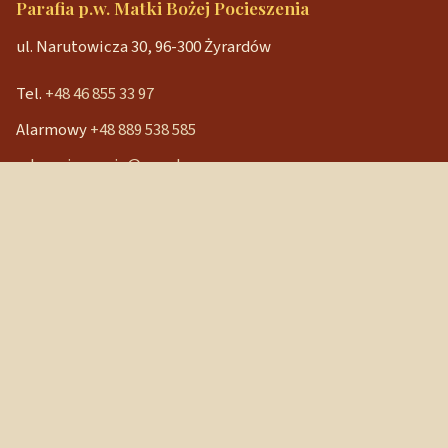
Parafia p.w. Matki Bożej Pocieszenia
ul. Narutowicza 30, 96-300 Żyrardów
Tel.
+48 46 855 33 97
Alarmowy
+48 889 538 585
mbpocieszenia@wp.pl
Konto bankowe
90 1240 3350 1111 0000 3541 3141
NIP: 838-12-86-019
REGON: 040029202
Szybkie linki