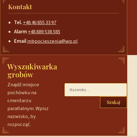
Kontakt
Tel.
+48 46 855 33 97
Alarm
+48 889 538 585
Email
mbpocieszenia@wp.pl
Wyszukiwarka
grobów
Znajdź miejsce
pochówku na
cmentarzu
Szukaj
parafialnym. Wpisz
nazwisko, by
rozpocząć.