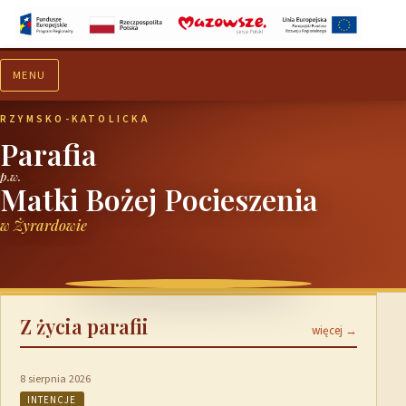
MENU
Aktualności
Ogłoszenia
RZYMSKO-KATOLICKA
Parafia
p.w.
Matki Bożej Pocieszenia
w Żyrardowie
Z życia parafii
więcej →
8 sierpnia 2026
INTENCJE