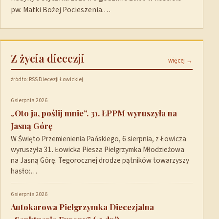
pw. Matki Bożej Pocieszenia.…
Z życia diecezji
więcej →
źródło: RSS Diecezji Łowickiej
6 sierpnia 2026
„Oto ja, poślij mnie”. 31. ŁPPM wyruszyła na
Jasną Górę
W Święto Przemienienia Pańskiego, 6 sierpnia, z Łowicza
wyruszyła 31. Łowicka Piesza Pielgrzymka Młodzieżowa
na Jasną Górę. Tegorocznej drodze pątników towarzyszy
hasło:…
6 sierpnia 2026
Autokarowa Pielgrzymka Diecezjalna