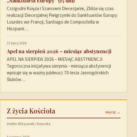
„Sanktuaria Europy” (15 dni)
Czcigodni Księża i Szanowni Diecezjanie, Zbliża się czas
realizacji Diecezjalnej Pielgrzymki do Sanktuariów Europy:
Lourdes we Francji, Santiago de Compostella w
Hiszpanii…
31 lipca 2026
Apel na sierpień 2026 – miesiąc abstynencji
APEL NA SIERPIEŃ 2026 – MIESIĄC ABSTYNENCJI
Tegoroczna inicjatywa sierpnia – miesiąca abstynencji
wpisuje się w ważny jubileusz 70-lecia Jasnogórskich
Ślubów…
Z życia Kościoła
więcej →
źródło: RSS parafii / Kościoła