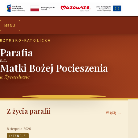
MENU
Aktualności
Ogłoszenia
RZYMSKO-KATOLICKA
Parafia
p.w.
Matki Bożej Pocieszenia
w Żyrardowie
Z życia parafii
więcej →
8 sierpnia 2026
INTENCJE