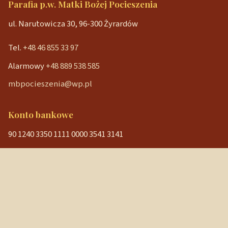
Parafia p.w. Matki Bożej Pocieszenia
ul. Narutowicza 30, 96-300 Żyrardów
Tel.
+48 46 855 33 97
Alarmowy
+48 889 538 585
mbpocieszenia@wp.pl
Konto bankowe
90 1240 3350 1111 0000 3541 3141
NIP: 838-12-86-019
REGON: 040029202
Szybkie linki