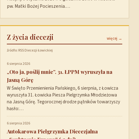
pw. Matki Bożej Pocieszenia.…
Z życia diecezji
więcej →
źródło: RSS Diecezji Łowickiej
6 sierpnia 2026
„Oto ja, poślij mnie”. 31. ŁPPM wyruszyła na
Jasną Górę
W Święto Przemienienia Pańskiego, 6 sierpnia, z Łowicza
wyruszyła 31. Łowicka Piesza Pielgrzymka Młodzieżowa
na Jasną Górę. Tegorocznej drodze pątników towarzyszy
hasło:…
6 sierpnia 2026
Autokarowa Pielgrzymka Diecezjalna