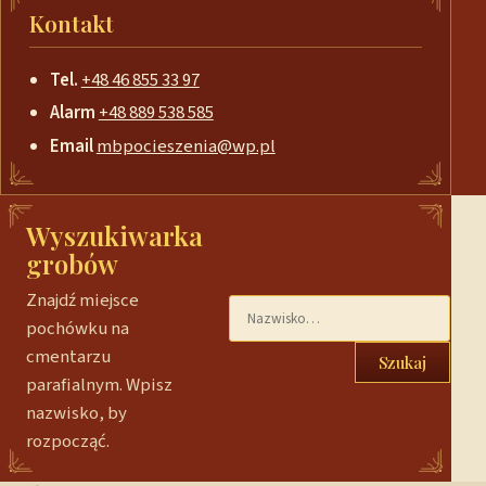
Kontakt
Tel.
+48 46 855 33 97
Alarm
+48 889 538 585
Email
mbpocieszenia@wp.pl
Wyszukiwarka
grobów
Znajdź miejsce
pochówku na
cmentarzu
Szukaj
parafialnym. Wpisz
nazwisko, by
rozpocząć.