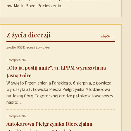
pw. Matki Bożej Pocieszenia.…
Z życia diecezji
więcej →
źródło: RSS Diecezji Łowickiej
6 sierpnia 2026
„Oto ja, poślij mnie”. 31. ŁPPM wyruszyła na
Jasną Górę
W Święto Przemienienia Pańskiego, 6 sierpnia, z Łowicza
wyruszyła 31. Łowicka Piesza Pielgrzymka Młodzieżowa
na Jasną Górę. Tegorocznej drodze pątników towarzyszy
hasło:…
6 sierpnia 2026
Autokarowa Pielgrzymka Diecezjalna