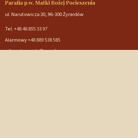
Parafia p.w. Matki Bożej Pocieszenia
ul. Narutowicza 30, 96-300 Żyrardów
Tel.
+48 46 855 33 97
Alarmowy
+48 889 538 585
mbpocieszenia@wp.pl
Konto bankowe
90 1240 3350 1111 0000 3541 3141
NIP: 838-12-86-019
REGON: 040029202
Szybkie linki