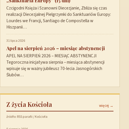
„Sanktuaria Europy” (15 dni)
Czcigodni Księża i Szanowni Diecezjanie, Zbliża się czas
realizacji Diecezjalnej Pielgrzymki do Sanktuariów Europy:
Lourdes we Francji, Santiago de Compostella w
Hiszpanii…
31 lipca 2026
Apel na sierpień 2026 – miesiąc abstynencji
APEL NA SIERPIEŃ 2026 – MIESIĄC ABSTYNENCJI
Tegoroczna inicjatywa sierpnia – miesiąca abstynencji
wpisuje się w ważny jubileusz 70-lecia Jasnogórskich
Ślubów…
Z życia Kościoła
więcej →
źródło: RSS parafii / Kościoła