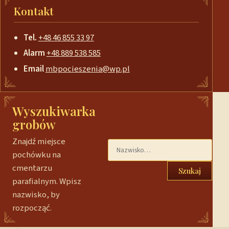
Kontakt
Tel.
+48 46 855 33 97
Alarm
+48 889 538 585
Email
mbpocieszenia@wp.pl
Wyszukiwarka
grobów
Znajdź miejsce
pochówku na
cmentarzu
Szukaj
parafialnym. Wpisz
nazwisko, by
rozpocząć.