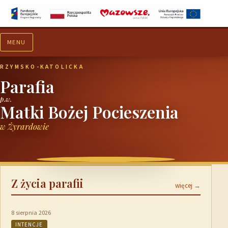
MENU
Aktualności
Ogłoszenia
RZYMSKO-KATOLICKA
Parafia
p.w.
Matki Bożej Pocieszenia
w Żyrardowie
Z życia parafii
więcej →
8 sierpnia 2026
INTENCJE