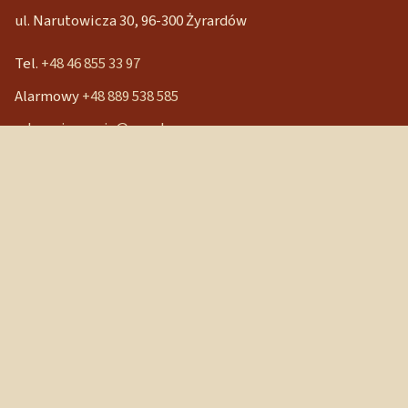
ul. Narutowicza 30, 96-300 Żyrardów
Tel.
+48 46 855 33 97
Alarmowy
+48 889 538 585
mbpocieszenia@wp.pl
Konto bankowe
90 1240 3350 1111 0000 3541 3141
NIP: 838-12-86-019
REGON: 040029202
Szybkie linki
Strona główna