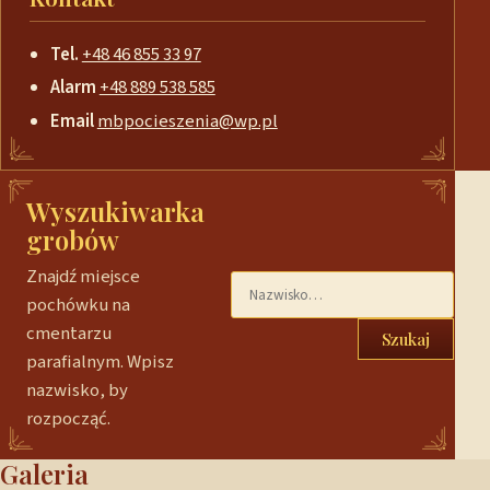
Tel.
+48 46 855 33 97
Alarm
+48 889 538 585
Email
mbpocieszenia@wp.pl
Wyszukiwarka
grobów
Znajdź miejsce
pochówku na
cmentarzu
Szukaj
parafialnym. Wpisz
nazwisko, by
rozpocząć.
Galeria