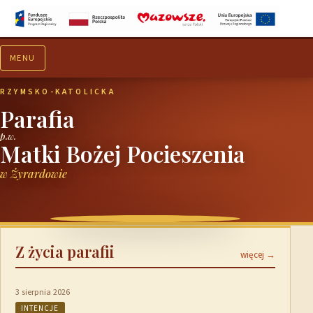
MENU
Aktualności
Ogłoszenia
RZYMSKO-KATOLICKA
Parafia
p.w.
Matki Bożej Pocieszenia
w Żyrardowie
Z życia parafii
więcej →
3 sierpnia 2026
INTENCJE