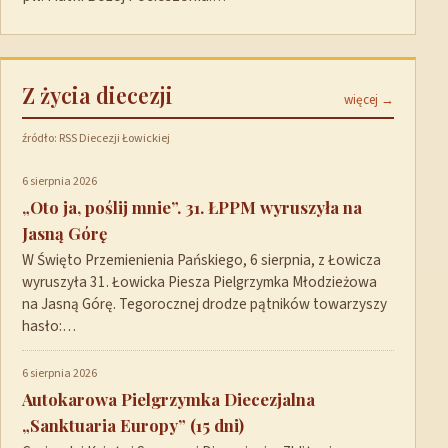
Z życia diecezji
więcej →
źródło: RSS Diecezji Łowickiej
6 sierpnia 2026
„Oto ja, poślij mnie”. 31. ŁPPM wyruszyła na
Jasną Górę
W Święto Przemienienia Pańskiego, 6 sierpnia, z Łowicza
wyruszyła 31. Łowicka Piesza Pielgrzymka Młodzieżowa
na Jasną Górę. Tegorocznej drodze pątników towarzyszy
hasło:…
6 sierpnia 2026
Autokarowa Pielgrzymka Diecezjalna
„Sanktuaria Europy” (15 dni)