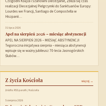
Czcigodni Księża i Szanowni Diecezjanie, Zbliża się czas
realizacji Diecezjalnej Pielgrzymki do Sanktuariów Europy:
Lourdes we Francji, Santiago de Compostella w
Hiszpanii…
31 lipca 2026
Apel na sierpień 2026 – miesiąc abstynencji
APEL NA SIERPIEŃ 2026 – MIESIĄC ABSTYNENCJI
Tegoroczna inicjatywa sierpnia – miesiąca abstynencji
wpisuje się w ważny jubileusz 70-lecia Jasnogórskich
Ślubów…
Z życia Kościoła
więcej →
źródło: RSS parafii / Kościoła
5 sierpnia 2026