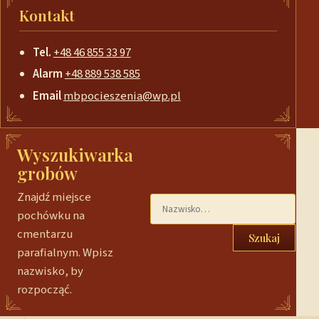
Kontakt
Tel.
+48 46 855 33 97
Alarm
+48 889 538 585
Email
mbpocieszenia@wp.pl
Wyszukiwarka
grobów
Znajdź miejsce
pochówku na
cmentarzu
Szukaj
parafialnym. Wpisz
nazwisko, by
rozpocząć.