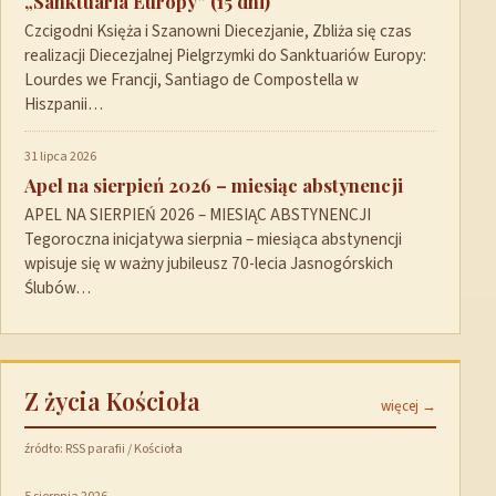
„Sanktuaria Europy” (15 dni)
Czcigodni Księża i Szanowni Diecezjanie, Zbliża się czas
realizacji Diecezjalnej Pielgrzymki do Sanktuariów Europy:
Lourdes we Francji, Santiago de Compostella w
Hiszpanii…
31 lipca 2026
Apel na sierpień 2026 – miesiąc abstynencji
APEL NA SIERPIEŃ 2026 – MIESIĄC ABSTYNENCJI
Tegoroczna inicjatywa sierpnia – miesiąca abstynencji
wpisuje się w ważny jubileusz 70-lecia Jasnogórskich
Ślubów…
Z życia Kościoła
więcej →
źródło: RSS parafii / Kościoła