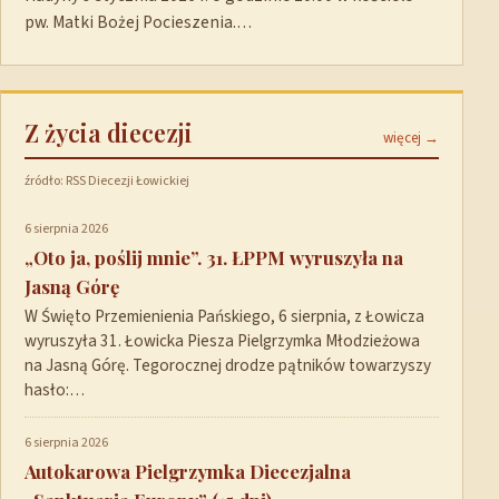
pw. Matki Bożej Pocieszenia.…
Z życia diecezji
więcej →
źródło: RSS Diecezji Łowickiej
6 sierpnia 2026
„Oto ja, poślij mnie”. 31. ŁPPM wyruszyła na
Jasną Górę
W Święto Przemienienia Pańskiego, 6 sierpnia, z Łowicza
wyruszyła 31. Łowicka Piesza Pielgrzymka Młodzieżowa
na Jasną Górę. Tegorocznej drodze pątników towarzyszy
hasło:…
6 sierpnia 2026
Autokarowa Pielgrzymka Diecezjalna