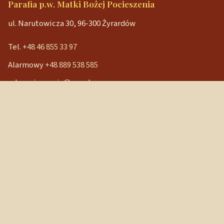
Parafia p.w. Matki Bożej Pocieszenia
ul. Narutowicza 30, 96-300 Żyrardów
Tel.
+48 46 855 33 97
Alarmowy
+48 889 538 585
mbpocieszenia@wp.pl
Konto bankowe
90 1240 3350 1111 0000 3541 3141
NIP: 838-12-86-019
REGON: 040029202
Szybkie linki