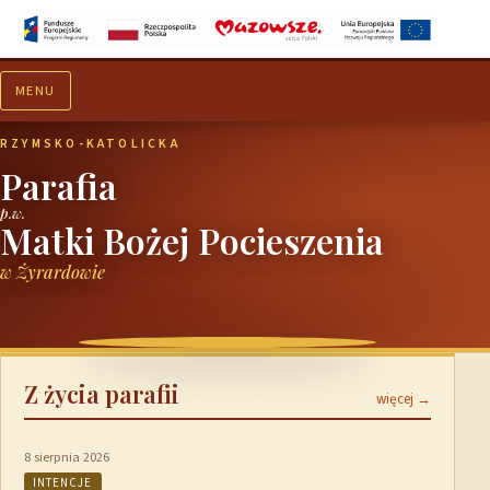
MENU
Aktualności
Ogłoszenia
RZYMSKO-KATOLICKA
Parafia
p.w.
Matki Bożej Pocieszenia
w Żyrardowie
Z życia parafii
więcej →
8 sierpnia 2026
INTENCJE