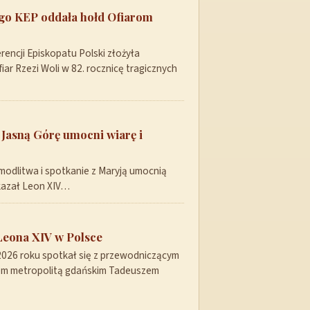
ego KEP oddała hołd Ofiarom
encji Episkopatu Polski złożyła
ar Rzezi Woli w 82. rocznicę tragicznych
 Jasną Górę umocni wiarę i
modlitwa i spotkanie z Maryją umocnią
skazał Leon XIV…
Leona XIV w Polsce
 2026 roku spotkał się z przewodniczącym
pem metropolitą gdańskim Tadeuszem