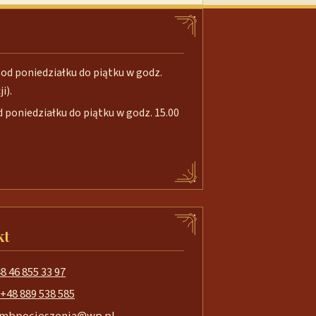
od poniedziałku do piątku w godz.
i).
poniedziałku do piątku w godz. 15.00
kt
8 46 855 33 97
+48 889 538 585
mbpocieszenia@wp.pl