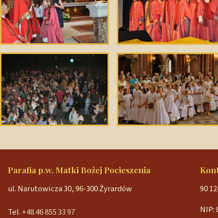
Parafia p.w. Matki Bożej Pocieszenia
Kon
ul. Narutowicza 30, 96-300 Żyrardów
90 12
NIP: 
Tel.
+48 46 855 33 97