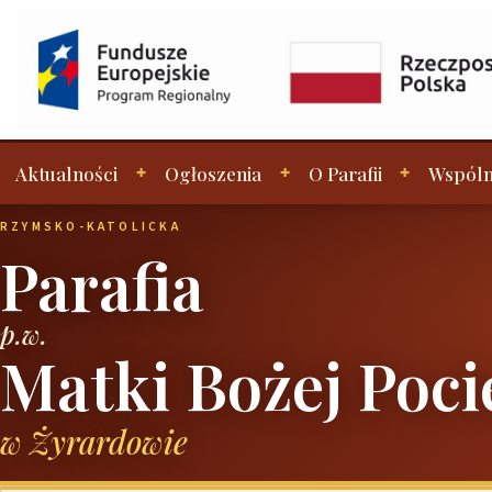
Aktualności
Ogłoszenia
O Parafii
Wspóln
RZYMSKO-KATOLICKA
Parafia
p.w.
Matki Bożej Poci
w Żyrardowie