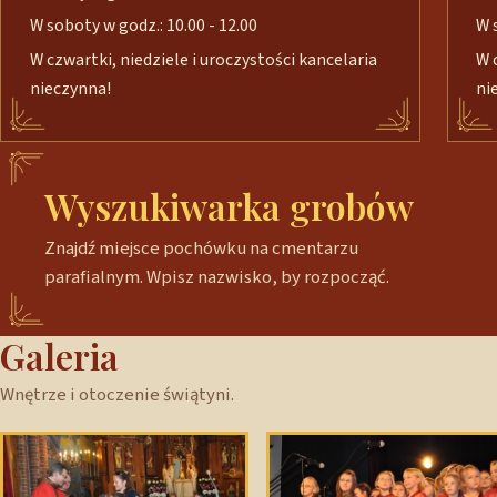
W soboty w godz.: 10.00 - 12.00
W 
W czwartki, niedziele i uroczystości kancelaria
W 
nieczynna!
ni
Wyszukiwarka grobów
Znajdź miejsce pochówku na cmentarzu
parafialnym. Wpisz nazwisko, by rozpocząć.
Galeria
Wnętrze i otoczenie świątyni.