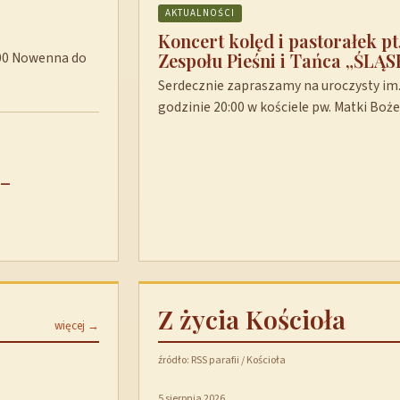
AKTUALNOŚCI
Koncert kolęd i pastorałek p
Zespołu Pieśni i Tańca „ŚLĄS
8:00 Nowenna do
Serdecznie zapraszamy na uroczysty im. 
godzinie 20:00 w kościele pw. Matki Boż
 –
Z życia Kościoła
więcej →
źródło: RSS parafii / Kościoła
5 sierpnia 2026