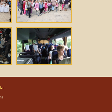
ki
na