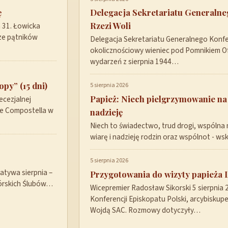
ę
Delegacja Sekretariatu Generaln
Rzezi Woli
a 31. Łowicka
ze pątników
Delegacja Sekretariatu Generalnego Konfer
okolicznościowy wieniec pod Pomnikiem Ofi
wydarzeń z sierpnia 1944…
py” (15 dni)
5 sierpnia 2026
Papież: Niech pielgrzymowanie na
ecezjalnej
de Compostella w
nadzieję
Niech to świadectwo, trud drogi, wspólna 
wiarę i nadzieję rodzin oraz wspólnot - w
5 sierpnia 2026
tywa sierpnia –
Przygotowania do wizyty papieża 
górskich Ślubów…
Wicepremier Radosław Sikorski 5 sierpnia
Konferencji Episkopatu Polski, arcybisku
Wojdą SAC. Rozmowy dotyczyły…