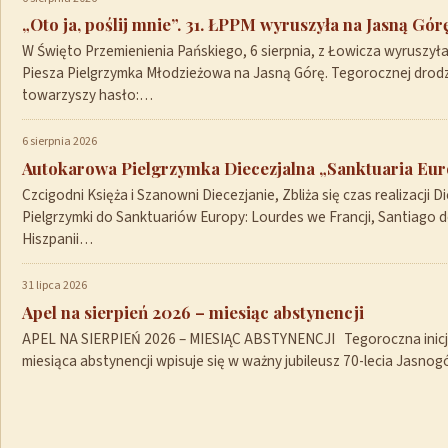
„Oto ja, poślij mnie”. 31. ŁPPM wyruszyła na Jasną Gór
W Święto Przemienienia Pańskiego, 6 sierpnia, z Łowicza wyruszył
Piesza Pielgrzymka Młodzieżowa na Jasną Górę. Tegorocznej drod
towarzyszy hasło:…
6 sierpnia 2026
Autokarowa Pielgrzymka Diecezjalna „Sanktuaria Euro
Czcigodni Księża i Szanowni Diecezjanie, Zbliża się czas realizacji Di
Pielgrzymki do Sanktuariów Europy: Lourdes we Francji, Santiago 
Hiszpanii…
31 lipca 2026
Apel na sierpień 2026 – miesiąc abstynencji
APEL NA SIERPIEŃ 2026 – MIESIĄC ABSTYNENCJI Tegoroczna inicja
miesiąca abstynencji wpisuje się w ważny jubileusz 70-lecia Jasno