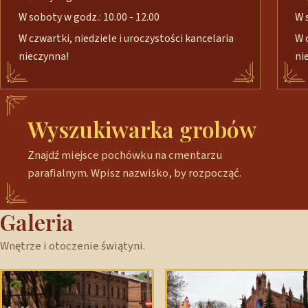
W soboty w godz.: 10.00 - 12.00
W 
W czwartki, niedziele i uroczystości kancelaria
W 
nieczynna!
ni
Wyszukiwarka grobów
Znajdź miejsce pochówku na cmentarzu
parafialnym. Wpisz nazwisko, by rozpocząć.
Galeria
Wnętrze i otoczenie świątyni.