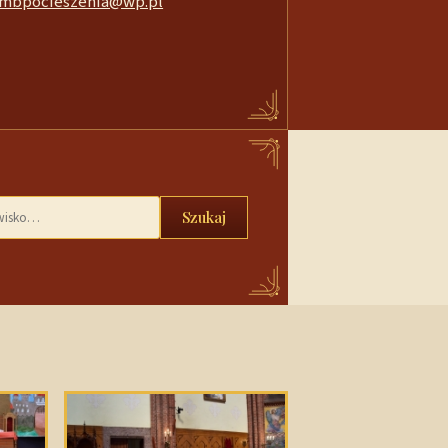
mbpocieszenia@wp.pl
Szukaj