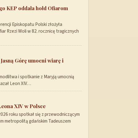
ego KEP oddała hołd Ofiarom
encji Episkopatu Polski złożyła
ar Rzezi Woli w 82. rocznicę tragicznych
 Jasną Górę umocni wiarę i
modlitwa i spotkanie z Maryją umocnią
skazał Leon XIV…
Leona XIV w Polsce
 2026 roku spotkał się z przewodniczącym
pem metropolitą gdańskim Tadeuszem