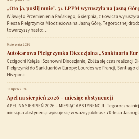
6 sierpnia 2026
„Oto ja, poślij mnie”. 31. ŁPPM wyruszyła na Jasną Gór
W Święto Przemienienia Pańskiego, 6 sierpnia, z Łowicza wyruszył
Piesza Pielgrzymka Młodzieżowa na Jasną Górę. Tegorocznej drod
towarzyszy hasło:…
6 sierpnia 2026
Autokarowa Pielgrzymka Diecezjalna „Sanktuaria Euro
Czcigodni Księża i Szanowni Diecezjanie, Zbliża się czas realizacji Di
Pielgrzymki do Sanktuariów Europy: Lourdes we Francji, Santiago 
Hiszpanii…
31 lipca 2026
Apel na sierpień 2026 – miesiąc abstynencji
APEL NA SIERPIEŃ 2026 – MIESIĄC ABSTYNENCJI Tegoroczna inicja
miesiąca abstynencji wpisuje się w ważny jubileusz 70-lecia Jasno