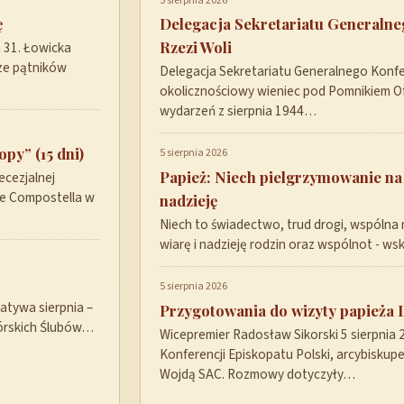
5 sierpnia 2026
ę
Delegacja Sekretariatu Generaln
Rzezi Woli
a 31. Łowicka
ze pątników
Delegacja Sekretariatu Generalnego Konfer
okolicznościowy wieniec pod Pomnikiem Ofi
wydarzeń z sierpnia 1944…
py” (15 dni)
5 sierpnia 2026
Papież: Niech pielgrzymowanie na
ecezjalnej
de Compostella w
nadzieję
Niech to świadectwo, trud drogi, wspólna 
wiarę i nadzieję rodzin oraz wspólnot - w
5 sierpnia 2026
tywa sierpnia –
Przygotowania do wizyty papieża 
górskich Ślubów…
Wicepremier Radosław Sikorski 5 sierpnia
Konferencji Episkopatu Polski, arcybisku
Wojdą SAC. Rozmowy dotyczyły…