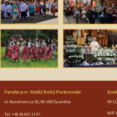
Parafia p.w. Matki Bożej Pocieszenia
Kon
ul. Narutowicza 30, 96-300 Żyrardów
90 12
NIP: 
Tel.
+48 46 855 33 97