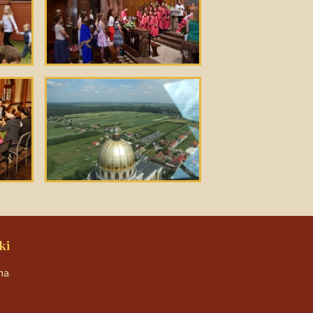
ki
na