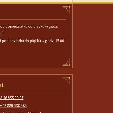
od poniedziałku do piątku w godz.
i).
poniedziałku do piątku w godz. 15.00
kt
8 46 855 33 97
+48 889 538 585