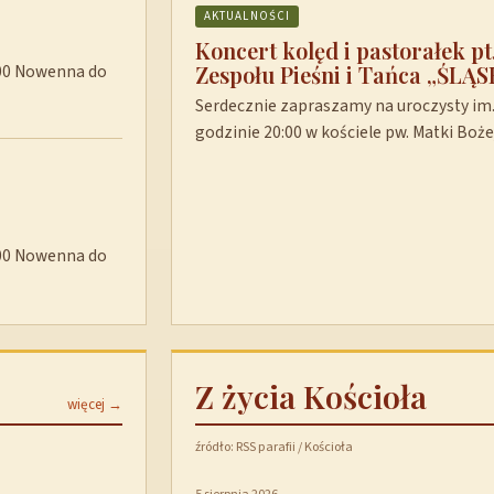
AKTUALNOŚCI
Koncert kolęd i pastorałek p
Zespołu Pieśni i Tańca „ŚLĄS
8:00 Nowenna do
Serdecznie zapraszamy na uroczysty im. 
godzinie 20:00 w kościele pw. Matki Boż
8:00 Nowenna do
Z życia Kościoła
więcej →
źródło: RSS parafii / Kościoła