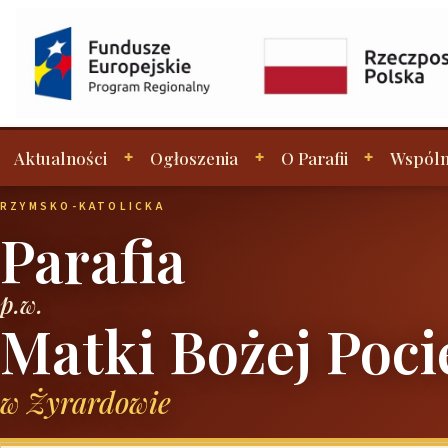
Aktualności
Ogłoszenia
O Parafii
Wspóln
RZYMSKO-KATOLICKA
Parafia
p.w.
Matki Bożej Poci
w Żyrardowie