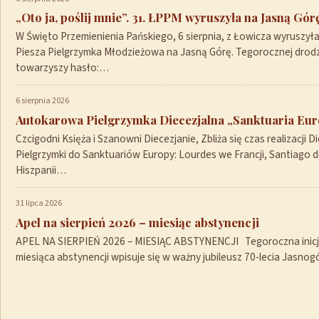
„Oto ja, poślij mnie”. 31. ŁPPM wyruszyła na Jasną Gór
W Święto Przemienienia Pańskiego, 6 sierpnia, z Łowicza wyruszył
Piesza Pielgrzymka Młodzieżowa na Jasną Górę. Tegorocznej drod
towarzyszy hasło:…
6 sierpnia 2026
Autokarowa Pielgrzymka Diecezjalna „Sanktuaria Euro
Czcigodni Księża i Szanowni Diecezjanie, Zbliża się czas realizacji Di
Pielgrzymki do Sanktuariów Europy: Lourdes we Francji, Santiago 
Hiszpanii…
31 lipca 2026
Apel na sierpień 2026 – miesiąc abstynencji
APEL NA SIERPIEŃ 2026 – MIESIĄC ABSTYNENCJI Tegoroczna inicja
miesiąca abstynencji wpisuje się w ważny jubileusz 70-lecia Jasno