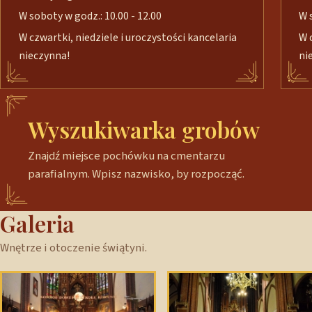
W soboty w godz.: 10.00 - 12.00
W 
W czwartki, niedziele i uroczystości kancelaria
W 
nieczynna!
ni
Wyszukiwarka grobów
Znajdź miejsce pochówku na cmentarzu
parafialnym. Wpisz nazwisko, by rozpocząć.
Galeria
Wnętrze i otoczenie świątyni.