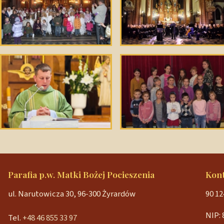
Parafia p.w. Matki Bożej Pocieszenia
Kon
ul. Narutowicza 30, 96-300 Żyrardów
90 12
NIP: 
Tel.
+48 46 855 33 97