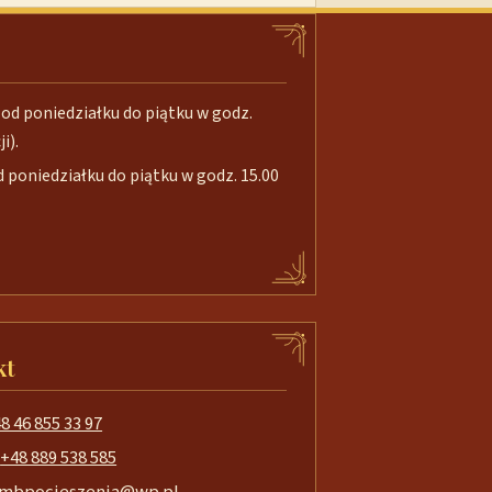
od poniedziałku do piątku w godz.
i).
poniedziałku do piątku w godz. 15.00
kt
8 46 855 33 97
+48 889 538 585
mbpocieszenia@wp.pl