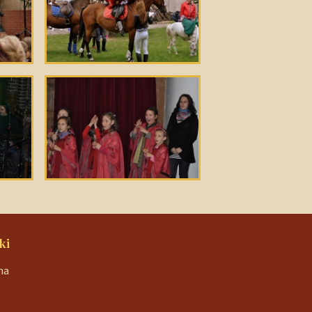
ki
na