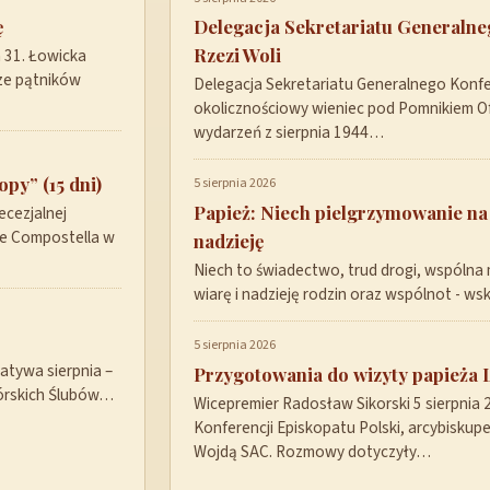
ę
Delegacja Sekretariatu Generaln
Rzezi Woli
a 31. Łowicka
ze pątników
Delegacja Sekretariatu Generalnego Konfer
okolicznościowy wieniec pod Pomnikiem Ofi
wydarzeń z sierpnia 1944…
py” (15 dni)
5 sierpnia 2026
Papież: Niech pielgrzymowanie na
ecezjalnej
de Compostella w
nadzieję
Niech to świadectwo, trud drogi, wspólna 
wiarę i nadzieję rodzin oraz wspólnot - w
5 sierpnia 2026
tywa sierpnia –
Przygotowania do wizyty papieża 
górskich Ślubów…
Wicepremier Radosław Sikorski 5 sierpnia
Konferencji Episkopatu Polski, arcybisku
Wojdą SAC. Rozmowy dotyczyły…