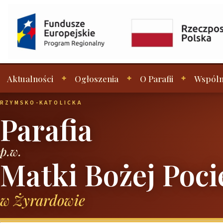
Aktualności
Ogłoszenia
O Parafii
Wspóln
RZYMSKO-KATOLICKA
Parafia
p.w.
Matki Bożej Poci
w Żyrardowie