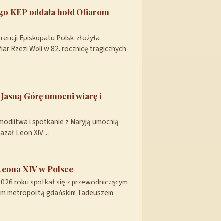
ego KEP oddała hołd Ofiarom
encji Episkopatu Polski złożyła
ar Rzezi Woli w 82. rocznicę tragicznych
 Jasną Górę umocni wiarę i
modlitwa i spotkanie z Maryją umocnią
skazał Leon XIV…
Leona XIV w Polsce
 2026 roku spotkał się z przewodniczącym
pem metropolitą gdańskim Tadeuszem