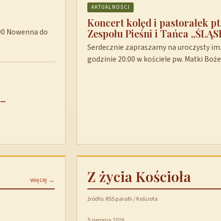
AKTUALNOŚCI
Koncert kolęd i pastorałek p
Zespołu Pieśni i Tańca „ŚLĄS
8:00 Nowenna do
Serdecznie zapraszamy na uroczysty im. 
godzinie 20:00 w kościele pw. Matki Boż
 –
Z życia Kościoła
więcej →
źródło: RSS parafii / Kościoła
5 sierpnia 2026