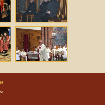
ki
na