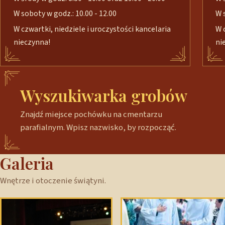
W soboty w godz.: 10.00 - 12.00
W 
W czwartki, niedziele i uroczystości kancelaria
W 
nieczynna!
ni
Wyszukiwarka grobów
Znajdź miejsce pochówku na cmentarzu
parafialnym. Wpisz nazwisko, by rozpocząć.
Galeria
Wnętrze i otoczenie świątyni.