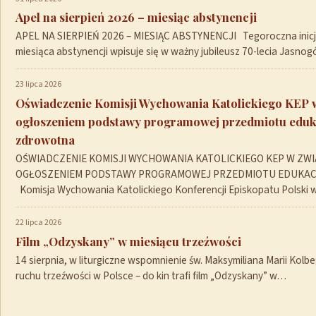
Apel na sierpień 2026 – miesiąc abstynencji
APEL NA SIERPIEŃ 2026 – MIESIĄC ABSTYNENCJI Tegoroczna inicja
miesiąca abstynencji wpisuje się w ważny jubileusz 70-lecia Jasno
23 lipca 2026
Oświadczenie Komisji Wychowania Katolickiego KEP 
ogłoszeniem podstawy programowej przedmiotu eduk
zdrowotna
OŚWIADCZENIE KOMISJI WYCHOWANIA KATOLICKIEGO KEP W ZWI
OGŁOSZENIEM PODSTAWY PROGRAMOWEJ PRZEDMIOTU EDUKA
Komisja Wychowania Katolickiego Konferencji Episkopatu Polski
22 lipca 2026
Film „Odzyskany” w miesiącu trzeźwości
14 sierpnia, w liturgiczne wspomnienie św. Maksymiliana Marii Kolb
ruchu trzeźwości w Polsce – do kin trafi film „Odzyskany” w…