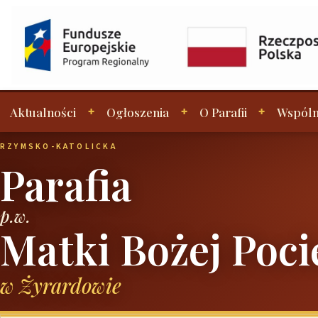
Aktualności
Ogłoszenia
O Parafii
Wspóln
RZYMSKO-KATOLICKA
Parafia
p.w.
Matki Bożej Poci
w Żyrardowie