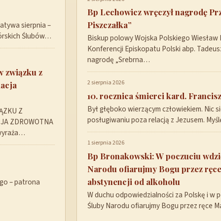
Bp Lechowicz wręczył nagrodę P
Piszczałka”
tywa sierpnia –
górskich Ślubów…
Biskup polowy Wojska Polskiego Wiesław
Konferencji Episkopatu Polski abp. Tadeu
nagrodę „Srebrna…
w związku z
2 sierpnia 2026
acja
10. rocznica śmierci kard. Franci
Był głęboko wierzącym człowiekiem. Nic się 
ĄZKU Z
posługiwaniu poza relacją z Jezusem. Myś
CJA ZDROWOTNA
 wyraża…
1 sierpnia 2026
Bp Bronakowski: W poczuciu wdzię
Narodu ofiarujmy Bogu przez ręc
abstynencji od alkoholu
ego – patrona
W duchu odpowiedzialności za Polskę i w 
Śluby Narodu ofiarujmy Bogu przez ręce Ma