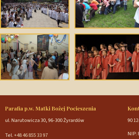
Parafia p.w. Matki Bożej Pocieszenia
Kon
ul. Narutowicza 30, 96-300 Żyrardów
90 12
NIP: 
Tel.
+48 46 855 33 97