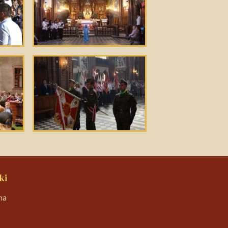
ki
na