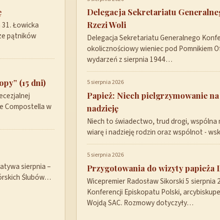
ę
Delegacja Sekretariatu Generaln
Rzezi Woli
a 31. Łowicka
ze pątników
Delegacja Sekretariatu Generalnego Konfer
okolicznościowy wieniec pod Pomnikiem Ofi
wydarzeń z sierpnia 1944…
py” (15 dni)
5 sierpnia 2026
Papież: Niech pielgrzymowanie na
ecezjalnej
de Compostella w
nadzieję
Niech to świadectwo, trud drogi, wspólna 
wiarę i nadzieję rodzin oraz wspólnot - w
5 sierpnia 2026
tywa sierpnia –
Przygotowania do wizyty papieża 
górskich Ślubów…
Wicepremier Radosław Sikorski 5 sierpnia
Konferencji Episkopatu Polski, arcybisku
Wojdą SAC. Rozmowy dotyczyły…