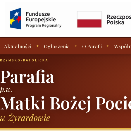
Aktualności
Ogłoszenia
O Parafii
Wspóln
RZYMSKO-KATOLICKA
Parafia
p.w.
Matki Bożej Poci
w Żyrardowie