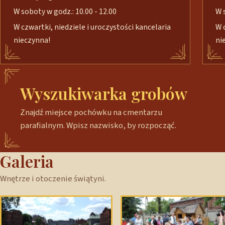
W soboty w godz.: 10.00 - 12.00
W 
W czwartki, niedziele i uroczystości kancelaria
W 
nieczynna!
ni
Wyszukiwarka grobów
Znajdź miejsce pochówku na cmentarzu
parafialnym. Wpisz nazwisko, by rozpocząć.
Galeria
Wnętrze i otoczenie świątyni.