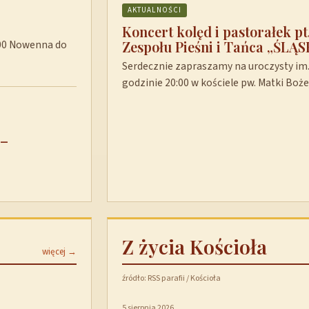
AKTUALNOŚCI
Koncert kolęd i pastorałek p
Zespołu Pieśni i Tańca „ŚLĄS
8:00 Nowenna do
Serdecznie zapraszamy na uroczysty im. 
godzinie 20:00 w kościele pw. Matki Boż
 –
Z życia Kościoła
więcej →
źródło: RSS parafii / Kościoła
5 sierpnia 2026