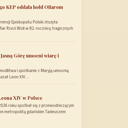
ego KEP oddała hołd Ofiarom
encji Episkopatu Polski złożyła
ar Rzezi Woli w 82. rocznicę tragicznych
 Jasną Górę umocni wiarę i
modlitwa i spotkanie z Maryją umocnią
skazał Leon XIV…
Leona XIV w Polsce
 2026 roku spotkał się z przewodniczącym
pem metropolitą gdańskim Tadeuszem