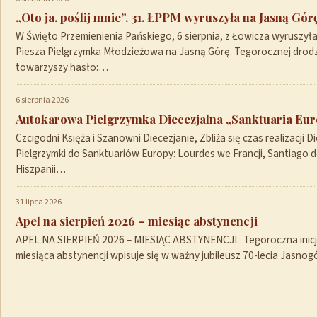
„Oto ja, poślij mnie”. 31. ŁPPM wyruszyła na Jasną Gór
W Święto Przemienienia Pańskiego, 6 sierpnia, z Łowicza wyruszył
Piesza Pielgrzymka Młodzieżowa na Jasną Górę. Tegorocznej drod
towarzyszy hasło:…
6 sierpnia 2026
Autokarowa Pielgrzymka Diecezjalna „Sanktuaria Euro
Czcigodni Księża i Szanowni Diecezjanie, Zbliża się czas realizacji Di
Pielgrzymki do Sanktuariów Europy: Lourdes we Francji, Santiago 
Hiszpanii…
31 lipca 2026
Apel na sierpień 2026 – miesiąc abstynencji
APEL NA SIERPIEŃ 2026 – MIESIĄC ABSTYNENCJI Tegoroczna inicja
miesiąca abstynencji wpisuje się w ważny jubileusz 70-lecia Jasno