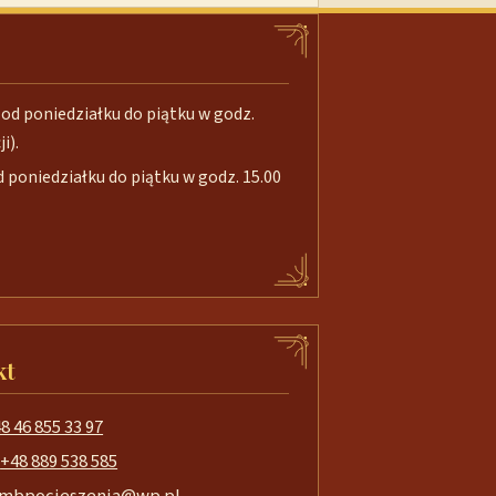
od poniedziałku do piątku w godz.
i).
poniedziałku do piątku w godz. 15.00
kt
8 46 855 33 97
+48 889 538 585
mbpocieszenia@wp.pl