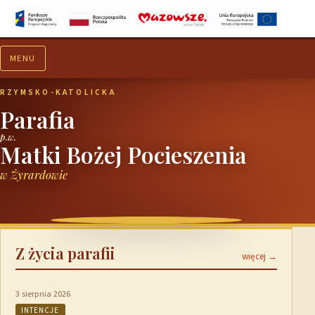
MENU
Aktualności
Ogłoszenia
RZYMSKO-KATOLICKA
Parafia
p.w.
Matki Bożej Pocieszenia
w Żyrardowie
Z życia parafii
więcej →
3 sierpnia 2026
INTENCJE