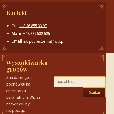
Kontakt
Tel.
+48 46 855 33 97
Alarm
+48 889 538 585
Email
mbpocieszenia@wp.pl
Wyszukiwarka
grobów
Znajdź miejsce
pochówku na
cmentarzu
Szukaj
parafialnym. Wpisz
nazwisko, by
rozpocząć.