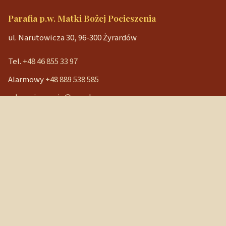
Parafia p.w. Matki Bożej Pocieszenia
ul. Narutowicza 30, 96-300 Żyrardów
Tel.
+48 46 855 33 97
Alarmowy
+48 889 538 585
mbpocieszenia@wp.pl
Konto bankowe
90 1240 3350 1111 0000 3541 3141
NIP: 838-12-86-019
REGON: 040029202