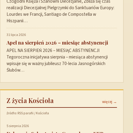
Czcigodni Księża i Szanowni Diecezjanie, Zbliża się czas
realizacji Diecezjalnej Pielgrzymki do Sanktuariów Europy:
Lourdes we Francji, Santiago de Compostella w
Hiszpanii…
31 lipca 2026
Apel na sierpień 2026 – miesiąc abstynencji
APEL NA SIERPIEŃ 2026 – MIESIĄC ABSTYNENCJI
Tegoroczna inicjatywa sierpnia – miesiąca abstynencji
wpisuje się w ważny jubileusz 70-lecia Jasnogórskich
Ślubów…
Z życia Kościoła
więcej →
źródło: RSS parafii / Kościoła
5 sierpnia 2026