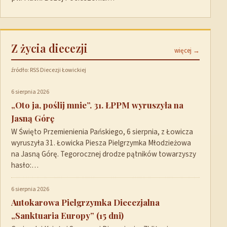
Z życia diecezji
więcej →
źródło: RSS Diecezji Łowickiej
6 sierpnia 2026
„Oto ja, poślij mnie”. 31. ŁPPM wyruszyła na
Jasną Górę
W Święto Przemienienia Pańskiego, 6 sierpnia, z Łowicza
wyruszyła 31. Łowicka Piesza Pielgrzymka Młodzieżowa
na Jasną Górę. Tegorocznej drodze pątników towarzyszy
hasło:…
6 sierpnia 2026
Autokarowa Pielgrzymka Diecezjalna
„Sanktuaria Europy” (15 dni)