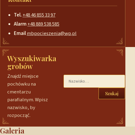
Tel.
+48 46 855 33 97
Alarm
+48 889 538 585
Email
mbpocieszenia@wp.pl
Wyszukiwarka
grobów
Znajdź miejsce
pochówku na
cmentarzu
Szukaj
parafialnym. Wpisz
nazwisko, by
rozpocząć.
Galeria