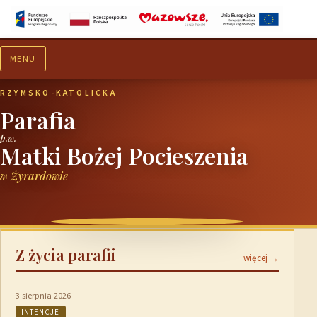
MENU
Aktualności
Ogłoszenia
RZYMSKO-KATOLICKA
Parafia
p.w.
Matki Bożej Pocieszenia
w Żyrardowie
Z życia parafii
więcej →
3 sierpnia 2026
INTENCJE