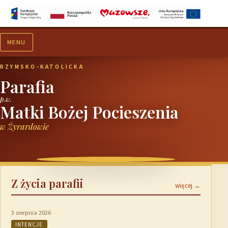
MENU
Aktualności
Ogłoszenia
RZYMSKO-KATOLICKA
Parafia
p.w.
Matki Bożej Pocieszenia
w Żyrardowie
Z życia parafii
więcej →
3 sierpnia 2026
INTENCJE