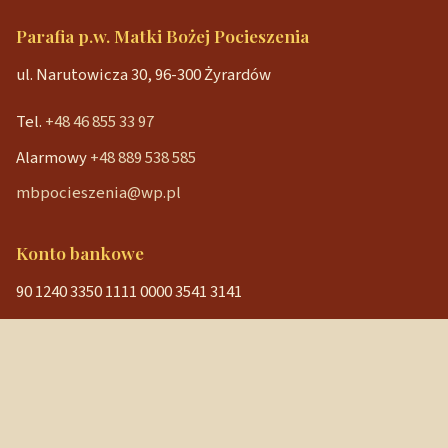
Parafia p.w. Matki Bożej Pocieszenia
ul. Narutowicza 30, 96-300 Żyrardów
Tel.
+48 46 855 33 97
Alarmowy
+48 889 538 585
mbpocieszenia@wp.pl
Konto bankowe
90 1240 3350 1111 0000 3541 3141
NIP: 838-12-86-019
REGON: 040029202