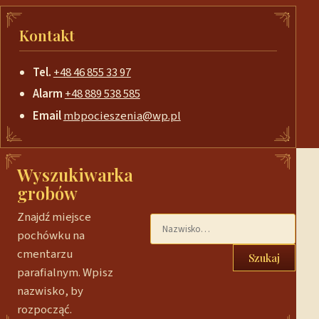
Kontakt
Tel.
+48 46 855 33 97
Alarm
+48 889 538 585
Email
mbpocieszenia@wp.pl
Wyszukiwarka
grobów
Znajdź miejsce
pochówku na
cmentarzu
Szukaj
parafialnym. Wpisz
nazwisko, by
rozpocząć.