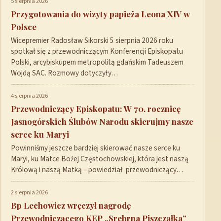
5 sierpnia 2026
Przygotowania do wizyty papieża Leona XIV w
Polsce
Wicepremier Radosław Sikorski 5 sierpnia 2026 roku
spotkał się z przewodniczącym Konferencji Episkopatu
Polski, arcybiskupem metropolitą gdańskim Tadeuszem
Wojdą SAC. Rozmowy dotyczyły…
4 sierpnia 2026
Przewodniczący Episkopatu: W 70. rocznicę
Jasnogórskich Ślubów Narodu skierujmy nasze
serce ku Maryi
Powinniśmy jeszcze bardziej skierować nasze serce ku
Maryi, ku Matce Bożej Częstochowskiej, która jest naszą
Królową i naszą Matką – powiedział przewodniczący…
2 sierpnia 2026
Bp Lechowicz wręczył nagrodę
Przewodniczącego KEP „Srebrna Piszczałka”