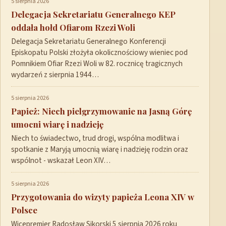
5 sierpnia 2026
Delegacja Sekretariatu Generalnego KEP
oddała hołd Ofiarom Rzezi Woli
Delegacja Sekretariatu Generalnego Konferencji
Episkopatu Polski złożyła okolicznościowy wieniec pod
Pomnikiem Ofiar Rzezi Woli w 82. rocznicę tragicznych
wydarzeń z sierpnia 1944…
5 sierpnia 2026
Papież: Niech pielgrzymowanie na Jasną Górę
umocni wiarę i nadzieję
Niech to świadectwo, trud drogi, wspólna modlitwa i
spotkanie z Maryją umocnią wiarę i nadzieję rodzin oraz
wspólnot - wskazał Leon XIV…
5 sierpnia 2026
Przygotowania do wizyty papieża Leona XIV w
Polsce
Wicepremier Radosław Sikorski 5 sierpnia 2026 roku