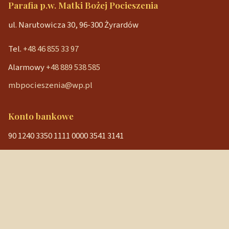
Parafia p.w. Matki Bożej Pocieszenia
ul. Narutowicza 30, 96-300 Żyrardów
Tel.
+48 46 855 33 97
Alarmowy
+48 889 538 585
mbpocieszenia@wp.pl
Konto bankowe
90 1240 3350 1111 0000 3541 3141
NIP: 838-12-86-019
REGON: 040029202
Szybkie linki