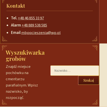
Kontakt
Tel.
+48 46 855 33 97
Alarm
+48 889 538 585
Email
mbpocieszenia@wp.pl
Wyszukiwarka
grobów
Znajdź miejsce
pochówku na
cmentarzu
Szukaj
parafialnym. Wpisz
nazwisko, by
rozpocząć.