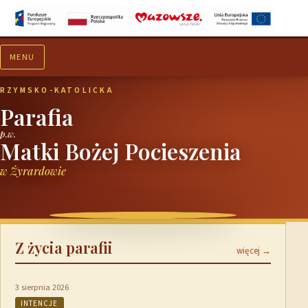
MENU
Aktualności
Ogłoszenia
RZYMSKO-KATOLICKA
Parafia
p.w.
Matki Bożej Pocieszenia
w Żyrardowie
Z życia parafii
więcej →
3 sierpnia 2026
INTENCJE