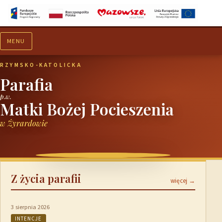
MENU
Aktualności
Ogłoszenia
RZYMSKO-KATOLICKA
Parafia
p.w.
Matki Bożej Pocieszenia
w Żyrardowie
Z życia parafii
więcej →
3 sierpnia 2026
INTENCJE