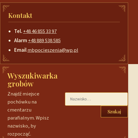
Kontakt
Tel.
+48 46 855 33 97
Alarm
+48 889 538 585
Email
mbpocieszenia@wp.pl
Wyszukiwarka
grobów
Znajdź miejsce
pochówku na
cmentarzu
Szukaj
parafialnym. Wpisz
nazwisko, by
rozpocząć.