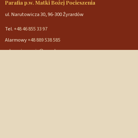
Parafia p.w. Matki Bożej Pocieszenia
ul. Narutowicza 30, 96-300 Żyrardów
Tel.
+48 46 855 33 97
Alarmowy
+48 889 538 585
mbpocieszenia@wp.pl
Konto bankowe
90 1240 3350 1111 0000 3541 3141
NIP: 838-12-86-019
REGON: 040029202
Szybkie linki