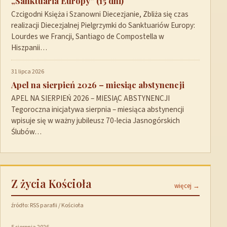
„Sanktuaria Europy” (15 dni)
Czcigodni Księża i Szanowni Diecezjanie, Zbliża się czas
realizacji Diecezjalnej Pielgrzymki do Sanktuariów Europy:
Lourdes we Francji, Santiago de Compostella w
Hiszpanii…
31 lipca 2026
Apel na sierpień 2026 – miesiąc abstynencji
APEL NA SIERPIEŃ 2026 – MIESIĄC ABSTYNENCJI
Tegoroczna inicjatywa sierpnia – miesiąca abstynencji
wpisuje się w ważny jubileusz 70-lecia Jasnogórskich
Ślubów…
Z życia Kościoła
więcej →
źródło: RSS parafii / Kościoła