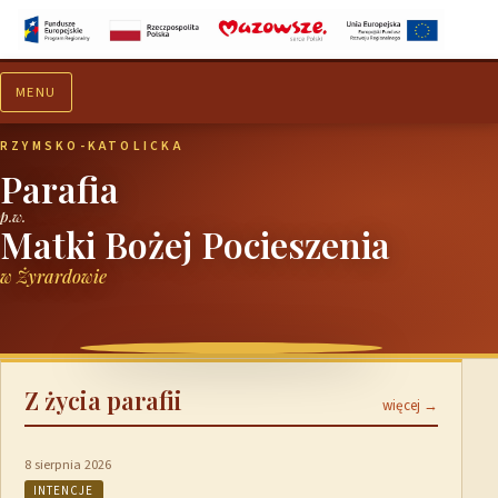
MENU
Aktualności
Ogłoszenia
RZYMSKO-KATOLICKA
Parafia
p.w.
Matki Bożej Pocieszenia
w Żyrardowie
Z życia parafii
więcej →
8 sierpnia 2026
INTENCJE