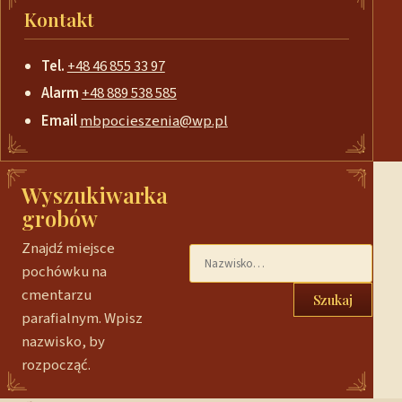
Kontakt
Tel.
+48 46 855 33 97
Alarm
+48 889 538 585
Email
mbpocieszenia@wp.pl
Wyszukiwarka
grobów
Znajdź miejsce
pochówku na
cmentarzu
Szukaj
parafialnym. Wpisz
nazwisko, by
rozpocząć.