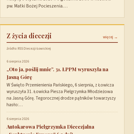
pw. Matki Bożej Pocieszenia.…
Z życia diecezji
więcej →
źródło: RSS Diecezji Łowickiej
6 sierpnia 2026
„Oto ja, poślij mnie”. 31. ŁPPM wyruszyła na
Jasną Górę
W Święto Przemienienia Pańskiego, 6 sierpnia, z Łowicza
wyruszyła 31. Łowicka Piesza Pielgrzymka Młodzieżowa
na Jasną Górę. Tegorocznej drodze pątników towarzyszy
hasło:…
6 sierpnia 2026
Autokarowa Pielgrzymka Diecezjalna