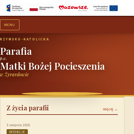
MENU
Aktualności
Ogłoszenia
RZYMSKO-KATOLICKA
Parafia
p.w.
Matki Bożej Pocieszenia
w Żyrardowie
Z życia parafii
więcej →
3 sierpnia 2026
INTENCJE