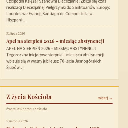
Czcigodni Księża i Szanowni Diecezjanie, Zbliża się czas
realizacji Diecezjalnej Pielgrzymki do Sanktuariów Europy:
Lourdes we Francji, Santiago de Compostella w
Hiszpanii…
31 lipca 2026
Apel na sierpień 2026 – miesiąc abstynencji
APEL NA SIERPIEŃ 2026 – MIESIĄC ABSTYNENCJI
Tegoroczna inicjatywa sierpnia – miesiąca abstynencji
wpisuje się w ważny jubileusz 70-lecia Jasnogórskich
Ślubów…
Z życia Kościoła
więcej →
źródło: RSS parafii / Kościoła
5 sierpnia 2026