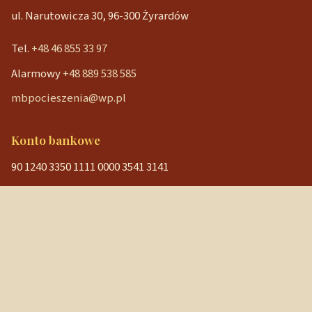
ul. Narutowicza 30, 96-300 Żyrardów
Tel.
+48 46 855 33 97
Alarmowy
+48 889 538 585
mbpocieszenia@wp.pl
Konto bankowe
90 1240 3350 1111 0000 3541 3141
NIP: 838-12-86-019
REGON: 040029202
Szybkie linki
Strona główna