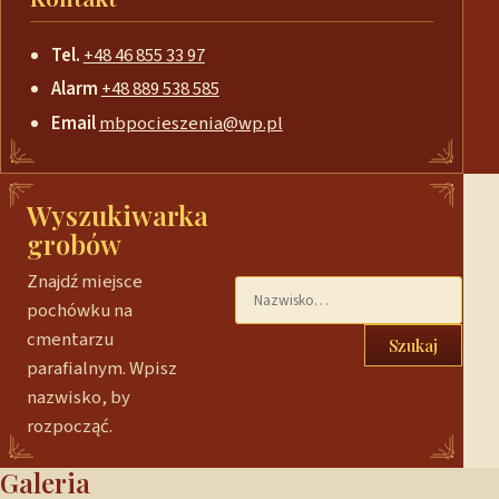
Tel.
+48 46 855 33 97
Alarm
+48 889 538 585
Email
mbpocieszenia@wp.pl
Wyszukiwarka
grobów
Znajdź miejsce
pochówku na
cmentarzu
Szukaj
parafialnym. Wpisz
nazwisko, by
rozpocząć.
Galeria