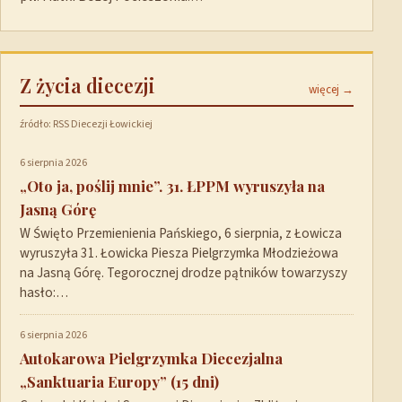
Z życia diecezji
więcej →
źródło: RSS Diecezji Łowickiej
6 sierpnia 2026
„Oto ja, poślij mnie”. 31. ŁPPM wyruszyła na
Jasną Górę
W Święto Przemienienia Pańskiego, 6 sierpnia, z Łowicza
wyruszyła 31. Łowicka Piesza Pielgrzymka Młodzieżowa
na Jasną Górę. Tegorocznej drodze pątników towarzyszy
hasło:…
6 sierpnia 2026
Autokarowa Pielgrzymka Diecezjalna
„Sanktuaria Europy” (15 dni)