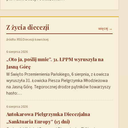
Z życia diecezji
więcej →
źródło: RSS Diecezji Łowickiej
6 sierpnia 2026
„Oto ja, poślij mnie”. 31. ŁPPM wyruszyła na
Jasną Górę
W Święto Przemienienia Pańskiego, 6 sierpnia, z Łowicza
wyruszyła 31. Łowicka Piesza Pielgrzymka Młodzieżowa
na Jasną Górę. Tegorocznej drodze pątników towarzyszy
hasło:…
6 sierpnia 2026
Autokarowa Pielgrzymka Diecezjalna
„Sanktuaria Europy” (15 dni)