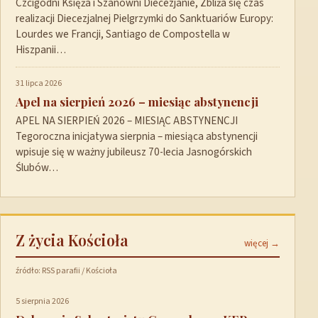
Czcigodni Księża i Szanowni Diecezjanie, Zbliża się czas
realizacji Diecezjalnej Pielgrzymki do Sanktuariów Europy:
Lourdes we Francji, Santiago de Compostella w
Hiszpanii…
31 lipca 2026
Apel na sierpień 2026 – miesiąc abstynencji
APEL NA SIERPIEŃ 2026 – MIESIĄC ABSTYNENCJI
Tegoroczna inicjatywa sierpnia – miesiąca abstynencji
wpisuje się w ważny jubileusz 70-lecia Jasnogórskich
Ślubów…
Z życia Kościoła
więcej →
źródło: RSS parafii / Kościoła
5 sierpnia 2026