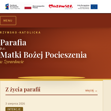
MENU
Aktualności
Ogłoszenia
RZYMSKO-KATOLICKA
Parafia
p.w.
Matki Bożej Pocieszenia
w Żyrardowie
Z życia parafii
więcej →
3 sierpnia 2026
INTENCJE