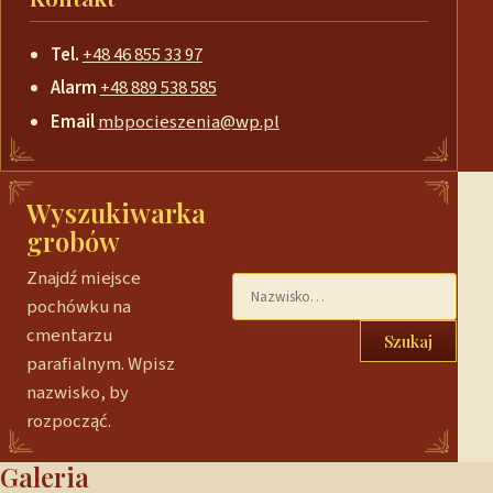
Tel.
+48 46 855 33 97
Alarm
+48 889 538 585
Email
mbpocieszenia@wp.pl
Wyszukiwarka
grobów
Znajdź miejsce
pochówku na
cmentarzu
Szukaj
parafialnym. Wpisz
nazwisko, by
rozpocząć.
Galeria