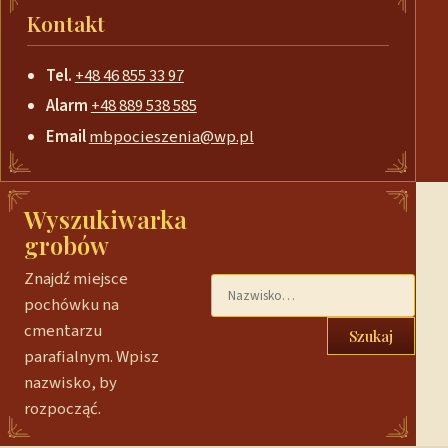
Kontakt
Tel.
+48 46 855 33 97
Alarm
+48 889 538 585
Email
mbpocieszenia@wp.pl
Wyszukiwarka
grobów
Znajdź miejsce
pochówku na
cmentarzu
Szukaj
parafialnym. Wpisz
nazwisko, by
rozpocząć.