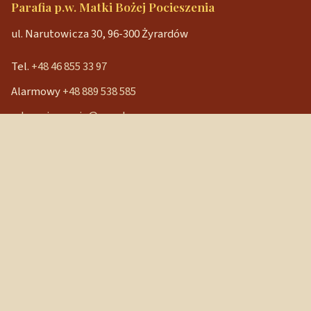
Parafia p.w. Matki Bożej Pocieszenia
ul. Narutowicza 30, 96-300 Żyrardów
Tel.
+48 46 855 33 97
Alarmowy
+48 889 538 585
mbpocieszenia@wp.pl
Konto bankowe
90 1240 3350 1111 0000 3541 3141
NIP: 838-12-86-019
REGON: 040029202
Szybkie linki