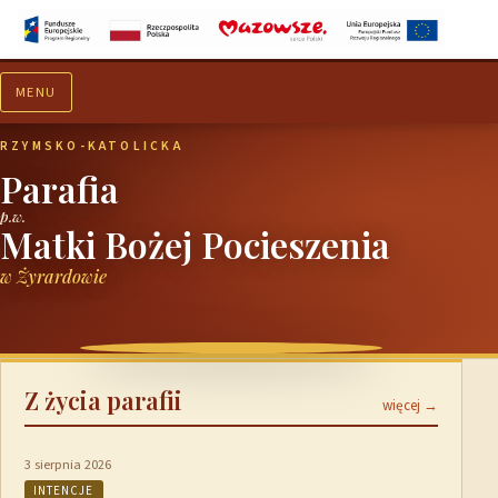
MENU
Aktualności
Ogłoszenia
RZYMSKO-KATOLICKA
Parafia
p.w.
Matki Bożej Pocieszenia
w Żyrardowie
Z życia parafii
więcej →
3 sierpnia 2026
INTENCJE