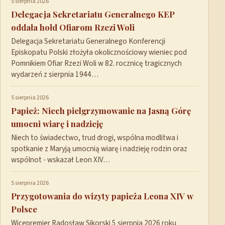
5 sierpnia 2026
Delegacja Sekretariatu Generalnego KEP
oddała hołd Ofiarom Rzezi Woli
Delegacja Sekretariatu Generalnego Konferencji
Episkopatu Polski złożyła okolicznościowy wieniec pod
Pomnikiem Ofiar Rzezi Woli w 82. rocznicę tragicznych
wydarzeń z sierpnia 1944…
5 sierpnia 2026
Papież: Niech pielgrzymowanie na Jasną Górę
umocni wiarę i nadzieję
Niech to świadectwo, trud drogi, wspólna modlitwa i
spotkanie z Maryją umocnią wiarę i nadzieję rodzin oraz
wspólnot - wskazał Leon XIV…
5 sierpnia 2026
Przygotowania do wizyty papieża Leona XIV w
Polsce
Wicepremier Radosław Sikorski 5 sierpnia 2026 roku