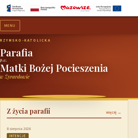
MENU
Aktualności
Ogłoszenia
RZYMSKO-KATOLICKA
Parafia
p.w.
Matki Bożej Pocieszenia
w Żyrardowie
Z życia parafii
więcej →
8 sierpnia 2026
INTENCJE