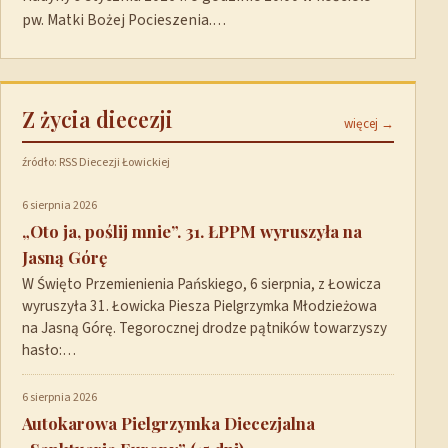
pw. Matki Bożej Pocieszenia.…
Z życia diecezji
więcej →
źródło: RSS Diecezji Łowickiej
6 sierpnia 2026
„Oto ja, poślij mnie”. 31. ŁPPM wyruszyła na
Jasną Górę
W Święto Przemienienia Pańskiego, 6 sierpnia, z Łowicza
wyruszyła 31. Łowicka Piesza Pielgrzymka Młodzieżowa
na Jasną Górę. Tegorocznej drodze pątników towarzyszy
hasło:…
6 sierpnia 2026
Autokarowa Pielgrzymka Diecezjalna