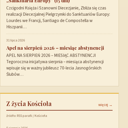
„Sanktuaria Europy” (15 dni)
Czcigodni Księża i Szanowni Diecezjanie, Zbliża się czas
realizacji Diecezjalnej Pielgrzymki do Sanktuariów Europy:
Lourdes we Francji, Santiago de Compostella w
Hiszpanii…
31 lipca 2026
Apel na sierpień 2026 – miesiąc abstynencji
APEL NA SIERPIEŃ 2026 – MIESIĄC ABSTYNENCJI
Tegoroczna inicjatywa sierpnia – miesiąca abstynencji
wpisuje się w ważny jubileusz 70-lecia Jasnogórskich
Ślubów…
Z życia Kościoła
więcej →
źródło: RSS parafii / Kościoła