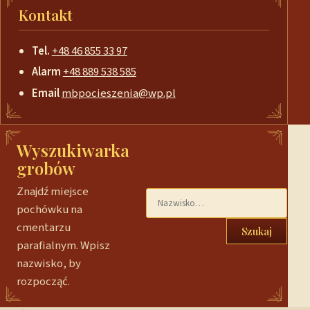
Kontakt
Tel.
+48 46 855 33 97
Alarm
+48 889 538 585
Email
mbpocieszenia@wp.pl
Wyszukiwarka
grobów
Znajdź miejsce
pochówku na
cmentarzu
Szukaj
parafialnym. Wpisz
nazwisko, by
rozpocząć.