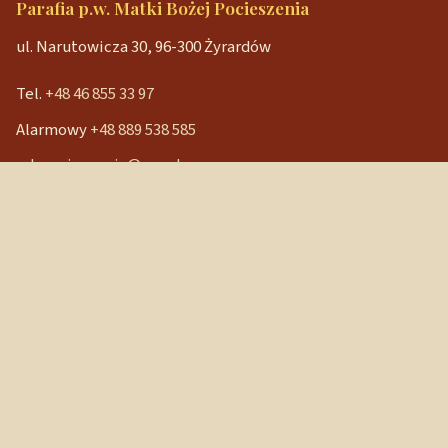
Parafia p.w. Matki Bożej Pocieszenia
ul. Narutowicza 30, 96-300 Żyrardów
Tel.
+48 46 855 33 97
Alarmowy
+48 889 538 585
mbpocieszenia@wp.pl
Konto bankowe
90 1240 3350 1111 0000 3541 3141
NIP: 838-12-86-019
REGON: 040029202
Szybkie linki