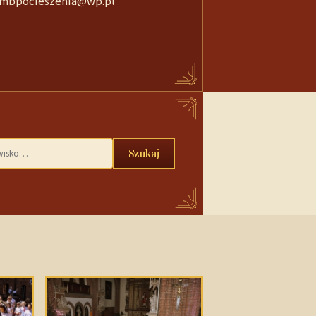
mbpocieszenia@wp.pl
Szukaj