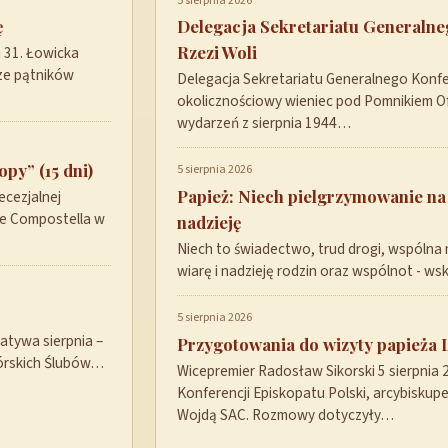
5 sierpnia 2026
ę
Delegacja Sekretariatu Generaln
Rzezi Woli
a 31. Łowicka
ze pątników
Delegacja Sekretariatu Generalnego Konfer
okolicznościowy wieniec pod Pomnikiem Ofi
wydarzeń z sierpnia 1944…
py” (15 dni)
5 sierpnia 2026
Papież: Niech pielgrzymowanie na
ecezjalnej
de Compostella w
nadzieję
Niech to świadectwo, trud drogi, wspólna 
wiarę i nadzieję rodzin oraz wspólnot - w
5 sierpnia 2026
tywa sierpnia –
Przygotowania do wizyty papieża 
górskich Ślubów…
Wicepremier Radosław Sikorski 5 sierpnia
Konferencji Episkopatu Polski, arcybisku
Wojdą SAC. Rozmowy dotyczyły…