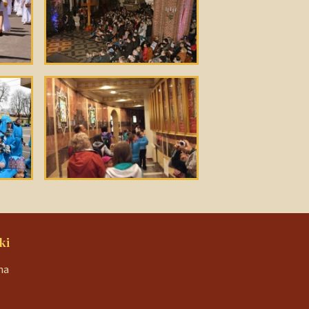
ki
na