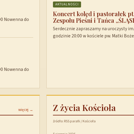
AKTUALNOŚCI
Koncert kolęd i pastorałek p
Zespołu Pieśni i Tańca „ŚLĄS
8:00 Nowenna do
Serdecznie zapraszamy na uroczysty im. 
godzinie 20:00 w kościele pw. Matki Boż
8:00 Nowenna do
Z życia Kościoła
więcej →
źródło: RSS parafii / Kościoła