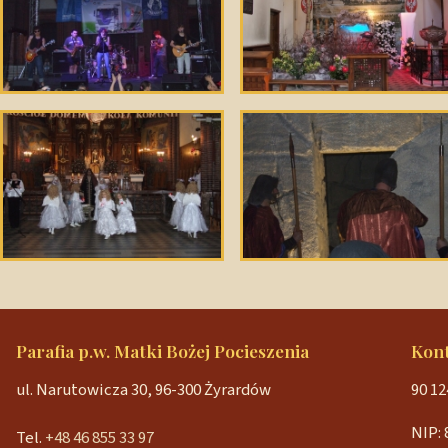
Parafia p.w. Matki Bożej Pocieszenia
Kon
ul. Narutowicza 30, 96-300 Żyrardów
90 12
NIP: 
Tel.
+48 46 855 33 97