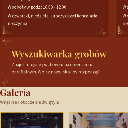
W soboty w godz.: 10.00 - 12.00
W 
W czwartki, niedziele i uroczystości kancelaria
W 
nieczynna!
ni
Wyszukiwarka grobów
Znajdź miejsce pochówku na cmentarzu
parafialnym. Wpisz nazwisko, by rozpocząć.
Galeria
Wnętrze i otoczenie świątyni.