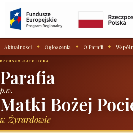
Aktualności
Ogłoszenia
O Parafii
Wspóln
RZYMSKO-KATOLICKA
Parafia
p.w.
Matki Bożej Poci
w Żyrardowie