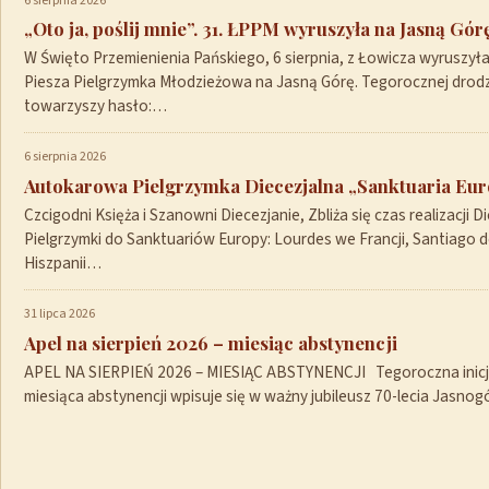
6 sierpnia 2026
„Oto ja, poślij mnie”. 31. ŁPPM wyruszyła na Jasną Gór
W Święto Przemienienia Pańskiego, 6 sierpnia, z Łowicza wyruszył
Piesza Pielgrzymka Młodzieżowa na Jasną Górę. Tegorocznej drod
towarzyszy hasło:…
6 sierpnia 2026
Autokarowa Pielgrzymka Diecezjalna „Sanktuaria Euro
Czcigodni Księża i Szanowni Diecezjanie, Zbliża się czas realizacji Di
Pielgrzymki do Sanktuariów Europy: Lourdes we Francji, Santiago 
Hiszpanii…
31 lipca 2026
Apel na sierpień 2026 – miesiąc abstynencji
APEL NA SIERPIEŃ 2026 – MIESIĄC ABSTYNENCJI Tegoroczna inicja
miesiąca abstynencji wpisuje się w ważny jubileusz 70-lecia Jasno