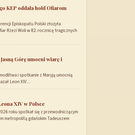
ego KEP oddała hołd Ofiarom
encji Episkopatu Polski złożyła
ar Rzezi Woli w 82. rocznicę tragicznych
 Jasną Górę umocni wiarę i
modlitwa i spotkanie z Maryją umocnią
skazał Leon XIV…
Leona XIV w Polsce
 2026 roku spotkał się z przewodniczącym
pem metropolitą gdańskim Tadeuszem