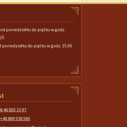
od poniedziałku do piątku w godz.
i).
poniedziałku do piątku w godz. 15.00
kt
8 46 855 33 97
+48 889 538 585