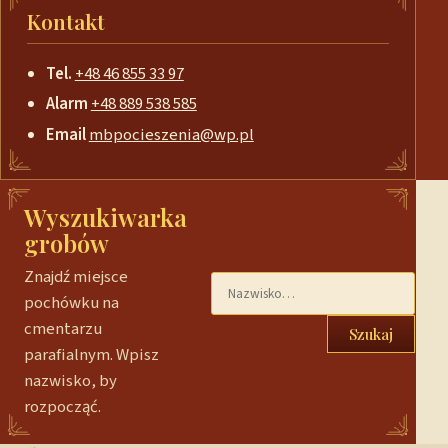
Kontakt
Tel.
+48 46 855 33 97
Alarm
+48 889 538 585
Email
mbpocieszenia@wp.pl
Wyszukiwarka
grobów
Znajdź miejsce
pochówku na
cmentarzu
Szukaj
parafialnym. Wpisz
nazwisko, by
rozpocząć.