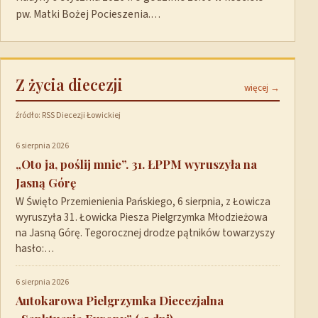
pw. Matki Bożej Pocieszenia.…
Z życia diecezji
więcej →
źródło: RSS Diecezji Łowickiej
6 sierpnia 2026
„Oto ja, poślij mnie”. 31. ŁPPM wyruszyła na
Jasną Górę
W Święto Przemienienia Pańskiego, 6 sierpnia, z Łowicza
wyruszyła 31. Łowicka Piesza Pielgrzymka Młodzieżowa
na Jasną Górę. Tegorocznej drodze pątników towarzyszy
hasło:…
6 sierpnia 2026
Autokarowa Pielgrzymka Diecezjalna