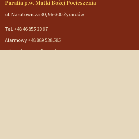
Parafia p.w. Matki Bożej Pocieszenia
ul. Narutowicza 30, 96-300 Żyrardów
Tel.
+48 46 855 33 97
Alarmowy
+48 889 538 585
mbpocieszenia@wp.pl
Konto bankowe
90 1240 3350 1111 0000 3541 3141
NIP: 838-12-86-019
REGON: 040029202
Szybkie linki