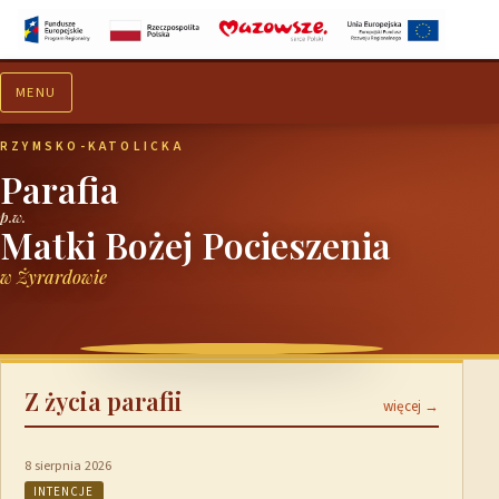
MENU
Aktualności
Ogłoszenia
RZYMSKO-KATOLICKA
Parafia
p.w.
Matki Bożej Pocieszenia
w Żyrardowie
Z życia parafii
więcej →
8 sierpnia 2026
INTENCJE