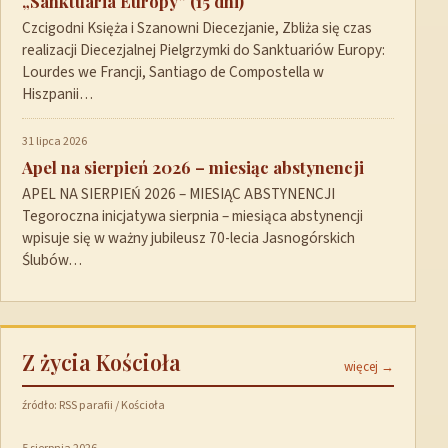
„Sanktuaria Europy” (15 dni)
Czcigodni Księża i Szanowni Diecezjanie, Zbliża się czas
realizacji Diecezjalnej Pielgrzymki do Sanktuariów Europy:
Lourdes we Francji, Santiago de Compostella w
Hiszpanii…
31 lipca 2026
Apel na sierpień 2026 – miesiąc abstynencji
APEL NA SIERPIEŃ 2026 – MIESIĄC ABSTYNENCJI
Tegoroczna inicjatywa sierpnia – miesiąca abstynencji
wpisuje się w ważny jubileusz 70-lecia Jasnogórskich
Ślubów…
Z życia Kościoła
więcej →
źródło: RSS parafii / Kościoła