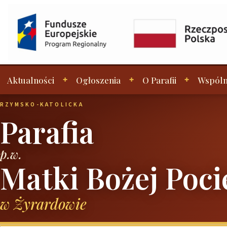
Aktualności
Ogłoszenia
O Parafii
Wspóln
RZYMSKO-KATOLICKA
Parafia
p.w.
Matki Bożej Poci
w Żyrardowie