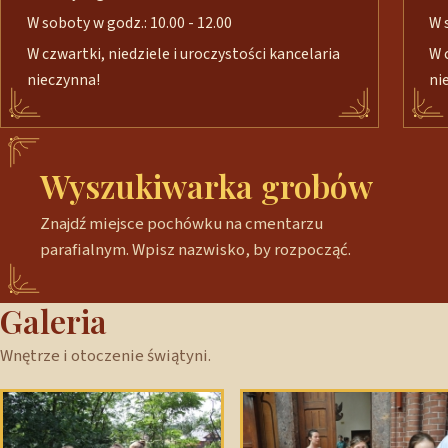
W soboty w godz.: 10.00 - 12.00
W 
W czwartki, niedziele i uroczystości kancelaria
W 
nieczynna!
ni
Wyszukiwarka grobów
Znajdź miejsce pochówku na cmentarzu
parafialnym. Wpisz nazwisko, by rozpocząć.
Galeria
Wnętrze i otoczenie świątyni.