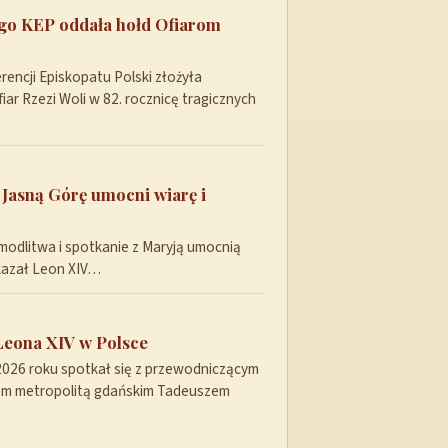
ego KEP oddała hołd Ofiarom
encji Episkopatu Polski złożyła
ar Rzezi Woli w 82. rocznicę tragicznych
 Jasną Górę umocni wiarę i
modlitwa i spotkanie z Maryją umocnią
skazał Leon XIV…
Leona XIV w Polsce
 2026 roku spotkał się z przewodniczącym
pem metropolitą gdańskim Tadeuszem