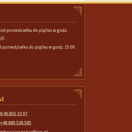
od poniedziałku do piątku w godz.
i).
poniedziałku do piątku w godz. 15.00
kt
8 46 855 33 97
+48 889 538 585
mbpocieszenia@wp.pl