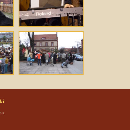
ki
na