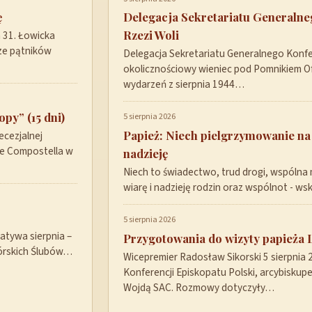
ę
Delegacja Sekretariatu Generaln
Rzezi Woli
a 31. Łowicka
ze pątników
Delegacja Sekretariatu Generalnego Konfer
okolicznościowy wieniec pod Pomnikiem Ofi
wydarzeń z sierpnia 1944…
py” (15 dni)
5 sierpnia 2026
Papież: Niech pielgrzymowanie na
ecezjalnej
de Compostella w
nadzieję
Niech to świadectwo, trud drogi, wspólna 
wiarę i nadzieję rodzin oraz wspólnot - w
5 sierpnia 2026
tywa sierpnia –
Przygotowania do wizyty papieża 
górskich Ślubów…
Wicepremier Radosław Sikorski 5 sierpnia
Konferencji Episkopatu Polski, arcybisku
Wojdą SAC. Rozmowy dotyczyły…