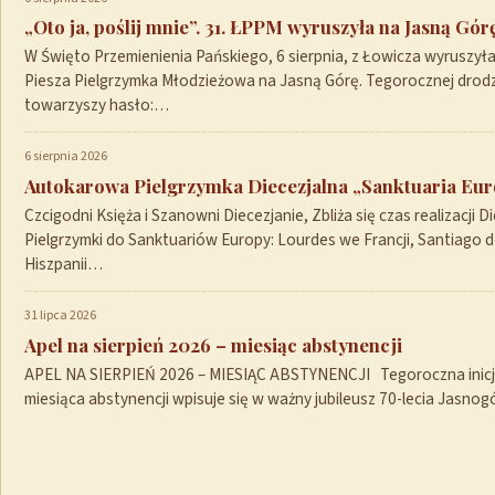
„Oto ja, poślij mnie”. 31. ŁPPM wyruszyła na Jasną Gór
W Święto Przemienienia Pańskiego, 6 sierpnia, z Łowicza wyruszył
Piesza Pielgrzymka Młodzieżowa na Jasną Górę. Tegorocznej drod
towarzyszy hasło:…
6 sierpnia 2026
Autokarowa Pielgrzymka Diecezjalna „Sanktuaria Euro
Czcigodni Księża i Szanowni Diecezjanie, Zbliża się czas realizacji Di
Pielgrzymki do Sanktuariów Europy: Lourdes we Francji, Santiago 
Hiszpanii…
31 lipca 2026
Apel na sierpień 2026 – miesiąc abstynencji
APEL NA SIERPIEŃ 2026 – MIESIĄC ABSTYNENCJI Tegoroczna inicja
miesiąca abstynencji wpisuje się w ważny jubileusz 70-lecia Jasno