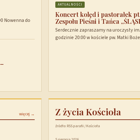
AKTUALNOŚCI
Koncert kolęd i pastorałek p
Zespołu Pieśni i Tańca „ŚLĄS
8:00 Nowenna do
Serdecznie zapraszamy na uroczysty im. 
godzinie 20:00 w kościele pw. Matki Boż
 –
Z życia Kościoła
więcej →
źródło: RSS parafii / Kościoła
5 sierpnia 2026