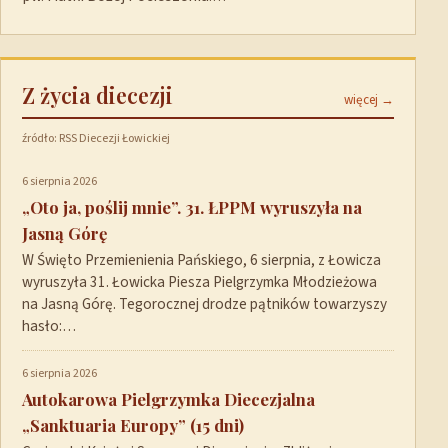
Z życia diecezji
więcej →
źródło: RSS Diecezji Łowickiej
6 sierpnia 2026
„Oto ja, poślij mnie”. 31. ŁPPM wyruszyła na
Jasną Górę
W Święto Przemienienia Pańskiego, 6 sierpnia, z Łowicza
wyruszyła 31. Łowicka Piesza Pielgrzymka Młodzieżowa
na Jasną Górę. Tegorocznej drodze pątników towarzyszy
hasło:…
6 sierpnia 2026
Autokarowa Pielgrzymka Diecezjalna
„Sanktuaria Europy” (15 dni)