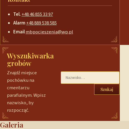
Tel.
+48 46 855 33 97
Alarm
+48 889 538 585
Email
mbpocieszenia@wp.pl
Wyszukiwarka
grobów
Znajdź miejsce
pochówku na
cmentarzu
Szukaj
parafialnym. Wpisz
nazwisko, by
rozpocząć.
Galeria