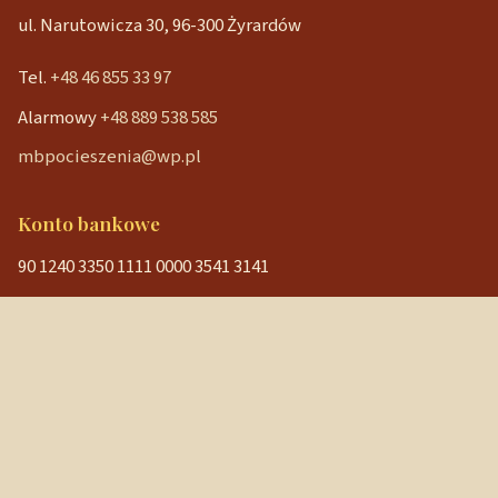
ul. Narutowicza 30, 96-300 Żyrardów
Tel.
+48 46 855 33 97
Alarmowy
+48 889 538 585
mbpocieszenia@wp.pl
Konto bankowe
90 1240 3350 1111 0000 3541 3141
NIP: 838-12-86-019
REGON: 040029202
Szybkie linki
Strona główna