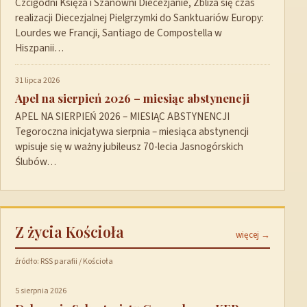
Czcigodni Księża i Szanowni Diecezjanie, Zbliża się czas
realizacji Diecezjalnej Pielgrzymki do Sanktuariów Europy:
Lourdes we Francji, Santiago de Compostella w
Hiszpanii…
31 lipca 2026
Apel na sierpień 2026 – miesiąc abstynencji
APEL NA SIERPIEŃ 2026 – MIESIĄC ABSTYNENCJI
Tegoroczna inicjatywa sierpnia – miesiąca abstynencji
wpisuje się w ważny jubileusz 70-lecia Jasnogórskich
Ślubów…
Z życia Kościoła
więcej →
źródło: RSS parafii / Kościoła
5 sierpnia 2026