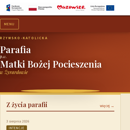
MENU
Aktualności
Ogłoszenia
RZYMSKO-KATOLICKA
Parafia
p.w.
Matki Bożej Pocieszenia
w Żyrardowie
Z życia parafii
więcej →
3 sierpnia 2026
INTENCJE