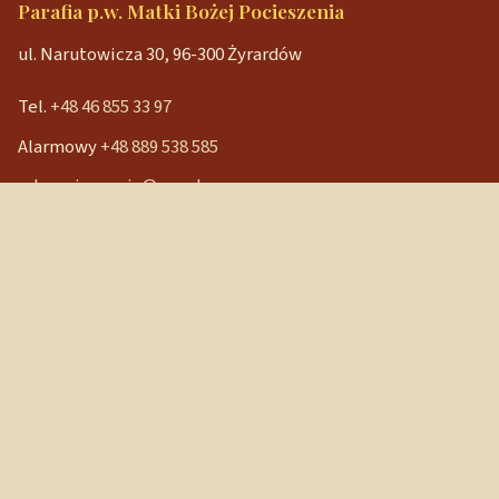
Parafia p.w. Matki Bożej Pocieszenia
ul. Narutowicza 30, 96-300 Żyrardów
Tel.
+48 46 855 33 97
Alarmowy
+48 889 538 585
mbpocieszenia@wp.pl
Konto bankowe
90 1240 3350 1111 0000 3541 3141
NIP: 838-12-86-019
REGON: 040029202
Szybkie linki