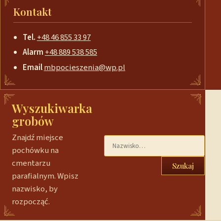
Kontakt
Tel.
+48 46 855 33 97
Alarm
+48 889 538 585
Email
mbpocieszenia@wp.pl
Wyszukiwarka
grobów
Znajdź miejsce
pochówku na
cmentarzu
Szukaj
parafialnym. Wpisz
nazwisko, by
rozpocząć.