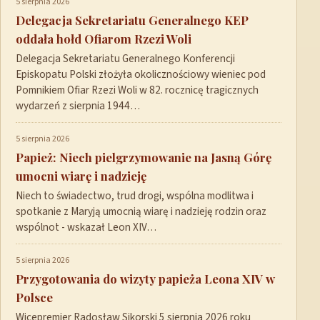
5 sierpnia 2026
Delegacja Sekretariatu Generalnego KEP
oddała hołd Ofiarom Rzezi Woli
Delegacja Sekretariatu Generalnego Konferencji
Episkopatu Polski złożyła okolicznościowy wieniec pod
Pomnikiem Ofiar Rzezi Woli w 82. rocznicę tragicznych
wydarzeń z sierpnia 1944…
5 sierpnia 2026
Papież: Niech pielgrzymowanie na Jasną Górę
umocni wiarę i nadzieję
Niech to świadectwo, trud drogi, wspólna modlitwa i
spotkanie z Maryją umocnią wiarę i nadzieję rodzin oraz
wspólnot - wskazał Leon XIV…
5 sierpnia 2026
Przygotowania do wizyty papieża Leona XIV w
Polsce
Wicepremier Radosław Sikorski 5 sierpnia 2026 roku