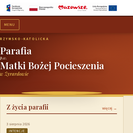
MENU
Aktualności
Ogłoszenia
RZYMSKO-KATOLICKA
Parafia
p.w.
Matki Bożej Pocieszenia
w Żyrardowie
Z życia parafii
więcej →
3 sierpnia 2026
INTENCJE