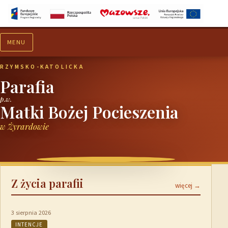
MENU
Aktualności
Ogłoszenia
RZYMSKO-KATOLICKA
Parafia
p.w.
Matki Bożej Pocieszenia
w Żyrardowie
Z życia parafii
więcej →
3 sierpnia 2026
INTENCJE