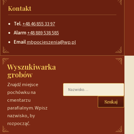
Kontakt
Tel.
+48 46 855 33 97
Alarm
+48 889 538 585
Email
mbpocieszenia@wp.pl
Wyszukiwarka
grobów
Znajdź miejsce
pochówku na
cmentarzu
Szukaj
parafialnym. Wpisz
nazwisko, by
rozpocząć.