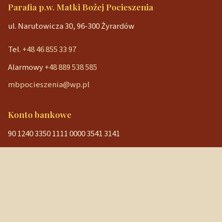
Parafia p.w. Matki Bożej Pocieszenia
ul. Narutowicza 30, 96-300 Żyrardów
Tel.
+48 46 855 33 97
Alarmowy
+48 889 538 585
mbpocieszenia@wp.pl
Konto bankowe
90 1240 3350 1111 0000 3541 3141
NIP: 838-12-86-019
REGON: 040029202
Szybkie linki