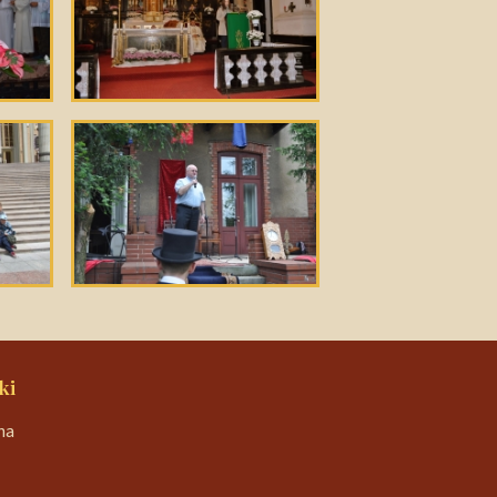
ki
na