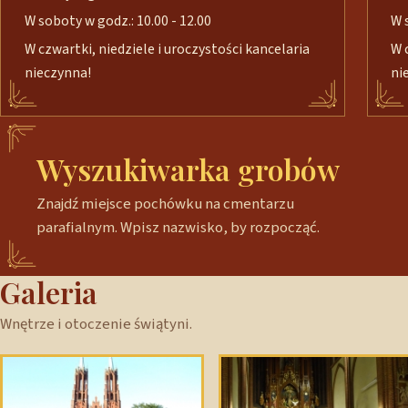
W soboty w godz.: 10.00 - 12.00
W 
W czwartki, niedziele i uroczystości kancelaria
W 
nieczynna!
ni
Wyszukiwarka grobów
Znajdź miejsce pochówku na cmentarzu
parafialnym. Wpisz nazwisko, by rozpocząć.
Galeria
Wnętrze i otoczenie świątyni.