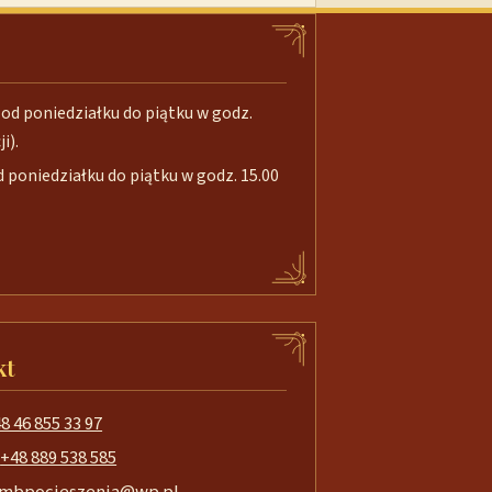
od poniedziałku do piątku w godz.
i).
poniedziałku do piątku w godz. 15.00
kt
8 46 855 33 97
+48 889 538 585
mbpocieszenia@wp.pl