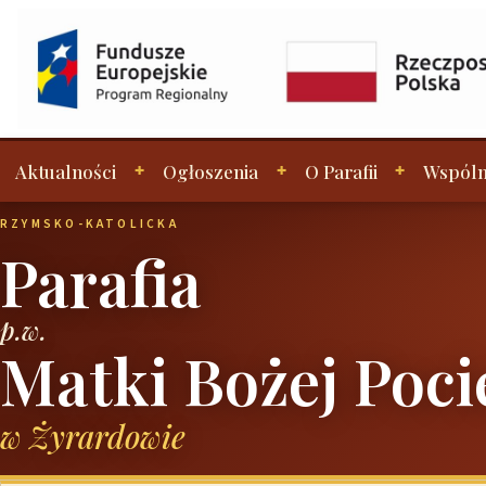
Aktualności
Ogłoszenia
O Parafii
Wspóln
RZYMSKO-KATOLICKA
Parafia
p.w.
Matki Bożej Poci
w Żyrardowie