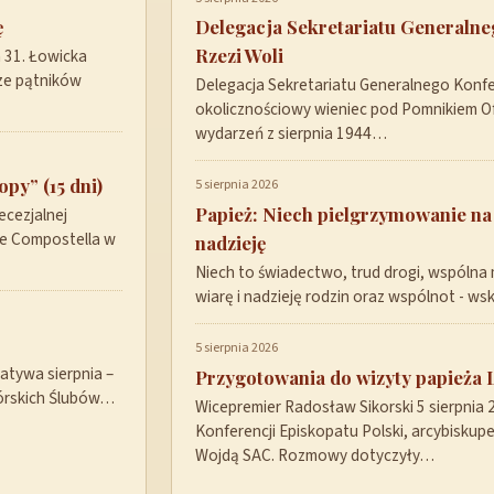
ę
Delegacja Sekretariatu Generaln
Rzezi Woli
a 31. Łowicka
ze pątników
Delegacja Sekretariatu Generalnego Konfer
okolicznościowy wieniec pod Pomnikiem Ofi
wydarzeń z sierpnia 1944…
py” (15 dni)
5 sierpnia 2026
Papież: Niech pielgrzymowanie na
ecezjalnej
de Compostella w
nadzieję
Niech to świadectwo, trud drogi, wspólna 
wiarę i nadzieję rodzin oraz wspólnot - w
5 sierpnia 2026
tywa sierpnia –
Przygotowania do wizyty papieża 
górskich Ślubów…
Wicepremier Radosław Sikorski 5 sierpnia
Konferencji Episkopatu Polski, arcybisku
Wojdą SAC. Rozmowy dotyczyły…