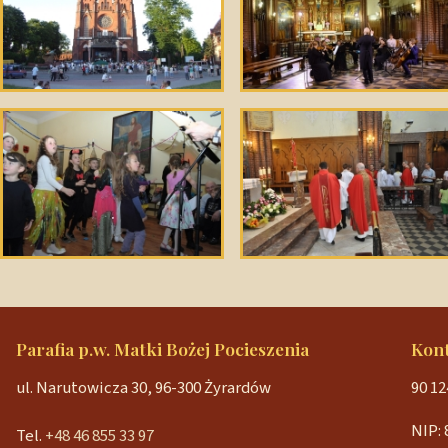
Parafia p.w. Matki Bożej Pocieszenia
Kon
ul. Narutowicza 30, 96-300 Żyrardów
90 12
NIP: 
Tel.
+48 46 855 33 97