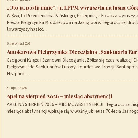
„Oto ja, poślij mnie”. 31. ŁPPM wyruszyła na Jasną Gór
W Święto Przemienienia Pańskiego, 6 sierpnia, z Łowicza wyruszył
Piesza Pielgrzymka Młodzieżowa na Jasną Górę. Tegorocznej drod
towarzyszy hasło:…
6 sierpnia 2026
Autokarowa Pielgrzymka Diecezjalna „Sanktuaria Euro
Czcigodni Księża i Szanowni Diecezjanie, Zbliża się czas realizacji Di
Pielgrzymki do Sanktuariów Europy: Lourdes we Francji, Santiago 
Hiszpanii…
31 lipca 2026
Apel na sierpień 2026 – miesiąc abstynencji
APEL NA SIERPIEŃ 2026 – MIESIĄC ABSTYNENCJI Tegoroczna inicja
miesiąca abstynencji wpisuje się w ważny jubileusz 70-lecia Jasno