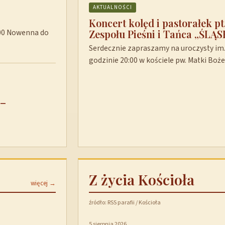
AKTUALNOŚCI
Koncert kolęd i pastorałek p
Zespołu Pieśni i Tańca „ŚLĄS
8:00 Nowenna do
Serdecznie zapraszamy na uroczysty im. 
godzinie 20:00 w kościele pw. Matki Boż
 –
Z życia Kościoła
więcej →
źródło: RSS parafii / Kościoła
5 sierpnia 2026