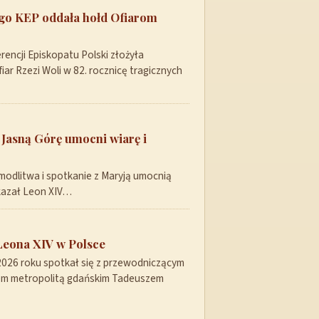
ego KEP oddała hołd Ofiarom
encji Episkopatu Polski złożyła
ar Rzezi Woli w 82. rocznicę tragicznych
 Jasną Górę umocni wiarę i
modlitwa i spotkanie z Maryją umocnią
skazał Leon XIV…
Leona XIV w Polsce
 2026 roku spotkał się z przewodniczącym
pem metropolitą gdańskim Tadeuszem