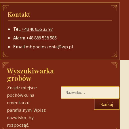
Kontakt
Tel.
+48 46 855 33 97
Alarm
+48 889 538 585
Email
mbpocieszenia@wp.pl
Wyszukiwarka
grobów
Znajdź miejsce
pochówku na
cmentarzu
Szukaj
parafialnym. Wpisz
nazwisko, by
rozpocząć.