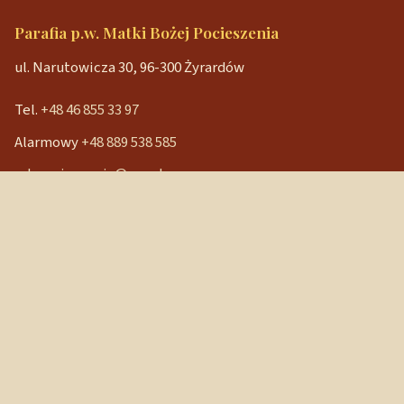
Parafia p.w. Matki Bożej Pocieszenia
ul. Narutowicza 30, 96-300 Żyrardów
Tel.
+48 46 855 33 97
Alarmowy
+48 889 538 585
mbpocieszenia@wp.pl
Konto bankowe
90 1240 3350 1111 0000 3541 3141
NIP: 838-12-86-019
REGON: 040029202