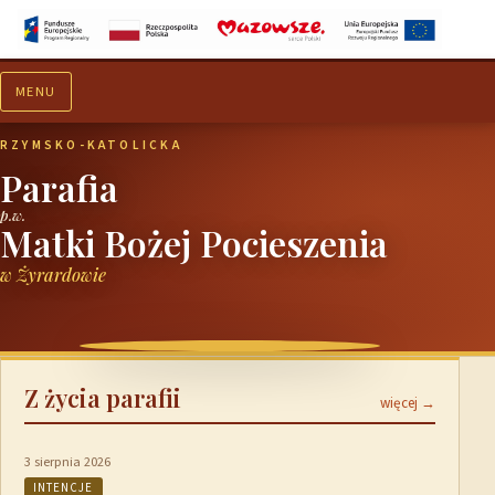
MENU
Aktualności
Ogłoszenia
RZYMSKO-KATOLICKA
Parafia
p.w.
Matki Bożej Pocieszenia
w Żyrardowie
Z życia parafii
więcej →
3 sierpnia 2026
INTENCJE