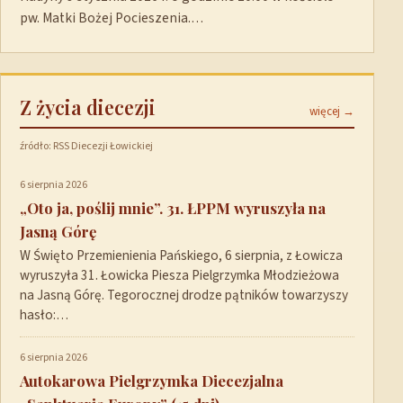
pw. Matki Bożej Pocieszenia.…
Z życia diecezji
więcej →
źródło: RSS Diecezji Łowickiej
6 sierpnia 2026
„Oto ja, poślij mnie”. 31. ŁPPM wyruszyła na
Jasną Górę
W Święto Przemienienia Pańskiego, 6 sierpnia, z Łowicza
wyruszyła 31. Łowicka Piesza Pielgrzymka Młodzieżowa
na Jasną Górę. Tegorocznej drodze pątników towarzyszy
hasło:…
6 sierpnia 2026
Autokarowa Pielgrzymka Diecezjalna