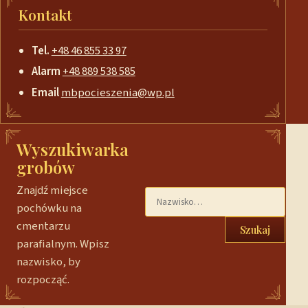
Kontakt
Tel.
+48 46 855 33 97
Alarm
+48 889 538 585
Email
mbpocieszenia@wp.pl
Wyszukiwarka
grobów
Znajdź miejsce
pochówku na
cmentarzu
Szukaj
parafialnym. Wpisz
nazwisko, by
rozpocząć.