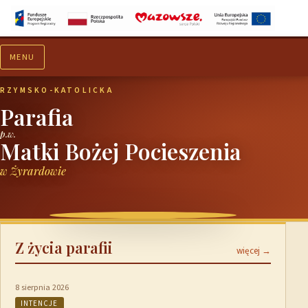
MENU
Aktualności
Ogłoszenia
RZYMSKO-KATOLICKA
Parafia
p.w.
Matki Bożej Pocieszenia
w Żyrardowie
Z życia parafii
więcej →
8 sierpnia 2026
INTENCJE