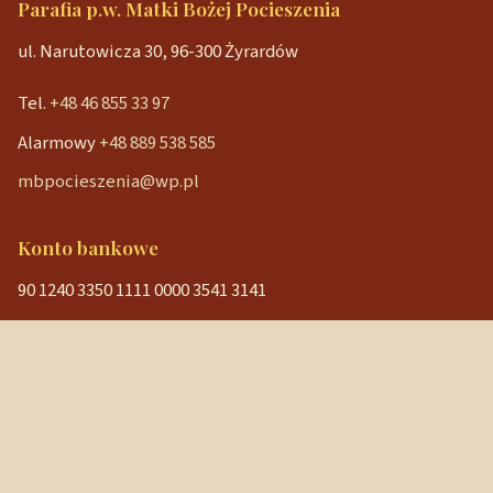
Parafia p.w. Matki Bożej Pocieszenia
ul. Narutowicza 30, 96-300 Żyrardów
Tel.
+48 46 855 33 97
Alarmowy
+48 889 538 585
mbpocieszenia@wp.pl
Konto bankowe
90 1240 3350 1111 0000 3541 3141
NIP: 838-12-86-019
REGON: 040029202
Szybkie linki