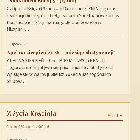
„Sanktuaria Europy” (15 dni)
Czcigodni Księża i Szanowni Diecezjanie, Zbliża się czas
realizacji Diecezjalnej Pielgrzymki do Sanktuariów Europy:
Lourdes we Francji, Santiago de Compostella w
Hiszpanii…
31 lipca 2026
Apel na sierpień 2026 – miesiąc abstynencji
APEL NA SIERPIEŃ 2026 – MIESIĄC ABSTYNENCJI
Tegoroczna inicjatywa sierpnia – miesiąca abstynencji
wpisuje się w ważny jubileusz 70-lecia Jasnogórskich
Ślubów…
Z życia Kościoła
więcej →
źródło: RSS parafii / Kościoła