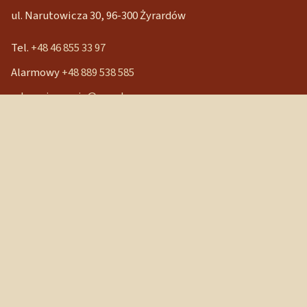
ul. Narutowicza 30, 96-300 Żyrardów
Tel.
+48 46 855 33 97
Alarmowy
+48 889 538 585
mbpocieszenia@wp.pl
Konto bankowe
90 1240 3350 1111 0000 3541 3141
NIP: 838-12-86-019
REGON: 040029202
Szybkie linki
Strona główna