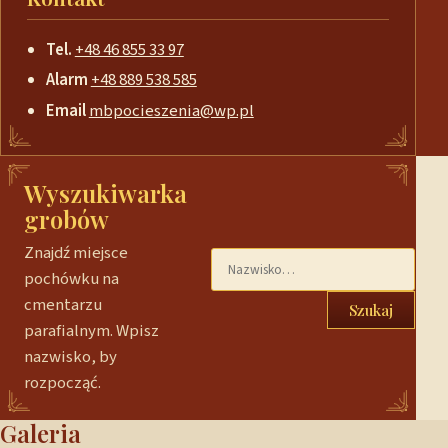
Tel.
+48 46 855 33 97
Alarm
+48 889 538 585
Email
mbpocieszenia@wp.pl
Wyszukiwarka
grobów
Znajdź miejsce
pochówku na
cmentarzu
Szukaj
parafialnym. Wpisz
nazwisko, by
rozpocząć.
Galeria