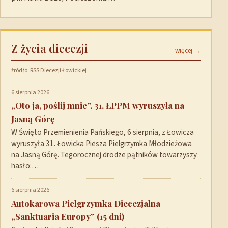
Z życia diecezji
więcej →
źródło: RSS Diecezji Łowickiej
6 sierpnia 2026
„Oto ja, poślij mnie”. 31. ŁPPM wyruszyła na
Jasną Górę
W Święto Przemienienia Pańskiego, 6 sierpnia, z Łowicza
wyruszyła 31. Łowicka Piesza Pielgrzymka Młodzieżowa
na Jasną Górę. Tegorocznej drodze pątników towarzyszy
hasło:…
6 sierpnia 2026
Autokarowa Pielgrzymka Diecezjalna
„Sanktuaria Europy” (15 dni)