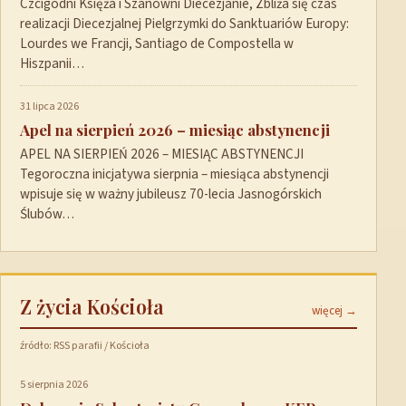
Czcigodni Księża i Szanowni Diecezjanie, Zbliża się czas
realizacji Diecezjalnej Pielgrzymki do Sanktuariów Europy:
Lourdes we Francji, Santiago de Compostella w
Hiszpanii…
31 lipca 2026
Apel na sierpień 2026 – miesiąc abstynencji
APEL NA SIERPIEŃ 2026 – MIESIĄC ABSTYNENCJI
Tegoroczna inicjatywa sierpnia – miesiąca abstynencji
wpisuje się w ważny jubileusz 70-lecia Jasnogórskich
Ślubów…
Z życia Kościoła
więcej →
źródło: RSS parafii / Kościoła
5 sierpnia 2026