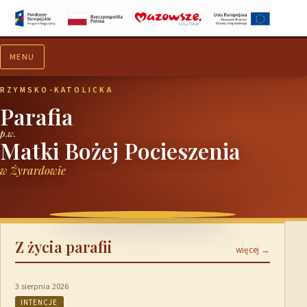
MENU
Aktualności
Ogłoszenia
RZYMSKO-KATOLICKA
Parafia
p.w.
Matki Bożej Pocieszenia
w Żyrardowie
Z życia parafii
więcej →
3 sierpnia 2026
INTENCJE