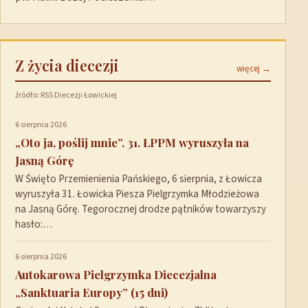
Z życia diecezji
więcej →
źródło: RSS Diecezji Łowickiej
6 sierpnia 2026
„Oto ja, poślij mnie”. 31. ŁPPM wyruszyła na
Jasną Górę
W Święto Przemienienia Pańskiego, 6 sierpnia, z Łowicza
wyruszyła 31. Łowicka Piesza Pielgrzymka Młodzieżowa
na Jasną Górę. Tegorocznej drodze pątników towarzyszy
hasło:…
6 sierpnia 2026
Autokarowa Pielgrzymka Diecezjalna
„Sanktuaria Europy” (15 dni)