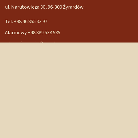
ul. Narutowicza 30, 96-300 Żyrardów
Tel.
+48 46 855 33 97
Alarmowy
+48 889 538 585
mbpocieszenia@wp.pl
Konto bankowe
90 1240 3350 1111 0000 3541 3141
NIP: 838-12-86-019
REGON: 040029202
Szybkie linki
Strona główna