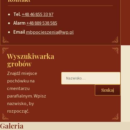
Tel.
+48 46 855 33 97
Alarm
+48 889 538 585
Email
mbpocieszenia@wp.pl
Wyszukiwarka
grobów
Znajdź miejsce
pochówku na
cmentarzu
Szukaj
parafialnym. Wpisz
nazwisko, by
rozpocząć.
Galeria