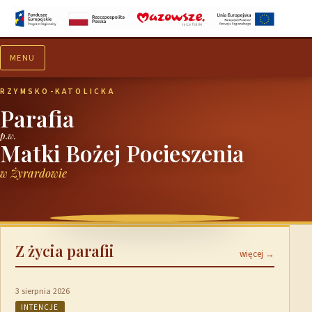
MENU
Aktualności
Ogłoszenia
RZYMSKO-KATOLICKA
Parafia
p.w.
Matki Bożej Pocieszenia
w Żyrardowie
Z życia parafii
więcej →
3 sierpnia 2026
INTENCJE