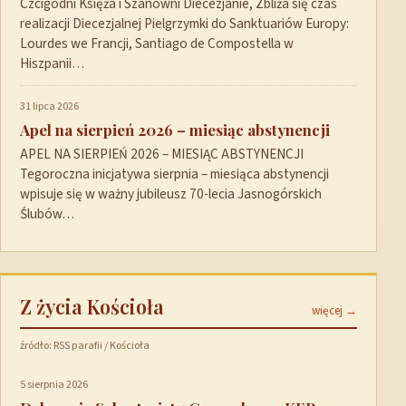
Czcigodni Księża i Szanowni Diecezjanie, Zbliża się czas
realizacji Diecezjalnej Pielgrzymki do Sanktuariów Europy:
Lourdes we Francji, Santiago de Compostella w
Hiszpanii…
31 lipca 2026
Apel na sierpień 2026 – miesiąc abstynencji
APEL NA SIERPIEŃ 2026 – MIESIĄC ABSTYNENCJI
Tegoroczna inicjatywa sierpnia – miesiąca abstynencji
wpisuje się w ważny jubileusz 70-lecia Jasnogórskich
Ślubów…
Z życia Kościoła
więcej →
źródło: RSS parafii / Kościoła
5 sierpnia 2026