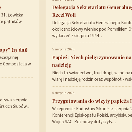
ę
Delegacja Sekretariatu Generaln
Rzezi Woli
a 31. Łowicka
ze pątników
Delegacja Sekretariatu Generalnego Konfer
okolicznościowy wieniec pod Pomnikiem Ofi
wydarzeń z sierpnia 1944…
py” (15 dni)
5 sierpnia 2026
Papież: Niech pielgrzymowanie na
ecezjalnej
de Compostella w
nadzieję
Niech to świadectwo, trud drogi, wspólna 
wiarę i nadzieję rodzin oraz wspólnot - w
5 sierpnia 2026
tywa sierpnia –
Przygotowania do wizyty papieża 
górskich Ślubów…
Wicepremier Radosław Sikorski 5 sierpnia
Konferencji Episkopatu Polski, arcybisku
Wojdą SAC. Rozmowy dotyczyły…