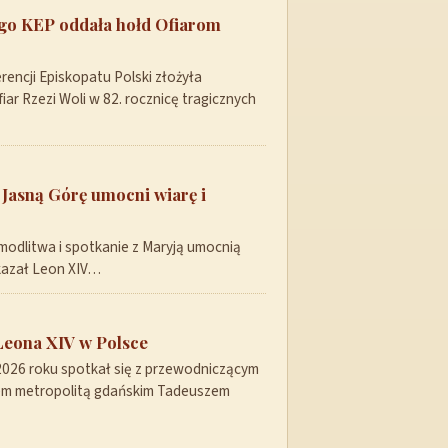
ego KEP oddała hołd Ofiarom
encji Episkopatu Polski złożyła
ar Rzezi Woli w 82. rocznicę tragicznych
 Jasną Górę umocni wiarę i
modlitwa i spotkanie z Maryją umocnią
skazał Leon XIV…
Leona XIV w Polsce
 2026 roku spotkał się z przewodniczącym
pem metropolitą gdańskim Tadeuszem