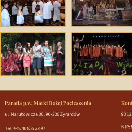
Parafia p.w. Matki Bożej Pocieszenia
Kon
ul. Narutowicza 30, 96-300 Żyrardów
90 12
NIP: 
Tel.
+48 46 855 33 97