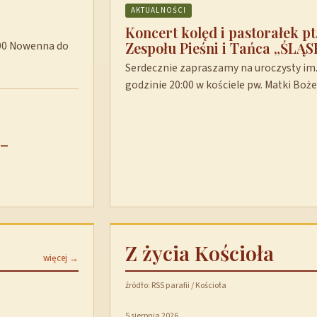
AKTUALNOŚCI
Koncert kolęd i pastorałek p
Zespołu Pieśni i Tańca „ŚLĄS
8:00 Nowenna do
Serdecznie zapraszamy na uroczysty im. 
godzinie 20:00 w kościele pw. Matki Boż
 –
Z życia Kościoła
więcej →
źródło: RSS parafii / Kościoła
5 sierpnia 2026