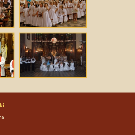
ki
na