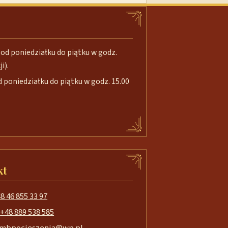
od poniedziałku do piątku w godz.
i).
poniedziałku do piątku w godz. 15.00
kt
8 46 855 33 97
+48 889 538 585
mbpocieszenia@wp.pl