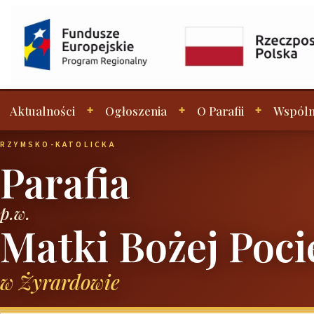
Aktualności
Ogłoszenia
O Parafii
Wspóln
RZYMSKO-KATOLICKA
Parafia
p.w.
Matki Bożej Poci
w Żyrardowie