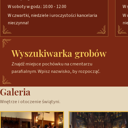
W soboty w godz.: 10.00 - 12.00
W 
W czwartki, niedziele i uroczystości kancelaria
W 
nieczynna!
ni
Wyszukiwarka grobów
Znajdź miejsce pochówku na cmentarzu
parafialnym. Wpisz nazwisko, by rozpocząć.
Galeria
Wnętrze i otoczenie świątyni.