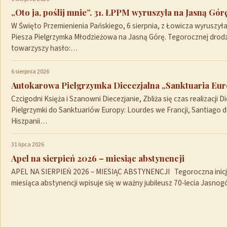
„Oto ja, poślij mnie”. 31. ŁPPM wyruszyła na Jasną Gór
W Święto Przemienienia Pańskiego, 6 sierpnia, z Łowicza wyruszył
Piesza Pielgrzymka Młodzieżowa na Jasną Górę. Tegorocznej drod
towarzyszy hasło:…
6 sierpnia 2026
Autokarowa Pielgrzymka Diecezjalna „Sanktuaria Euro
Czcigodni Księża i Szanowni Diecezjanie, Zbliża się czas realizacji Di
Pielgrzymki do Sanktuariów Europy: Lourdes we Francji, Santiago 
Hiszpanii…
31 lipca 2026
Apel na sierpień 2026 – miesiąc abstynencji
APEL NA SIERPIEŃ 2026 – MIESIĄC ABSTYNENCJI Tegoroczna inicja
miesiąca abstynencji wpisuje się w ważny jubileusz 70-lecia Jasno